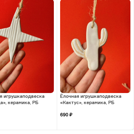
я игрушкаподвеска
Ёлочная игрушкаподвеска
а», керамика, РБ
«Кактус», керамика, РБ
690
₽
зину
В корзину