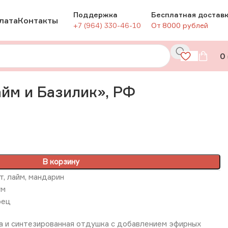
Поддержка
Бесплатная достав
лата
Контакты
+7 (964) 330-46-10
От 8000 рублей
0
йм и Базилик», РФ
В корзину
 лайм, мандарин
ум
рец
а и синтезированная отдушка с добавлением эфирных