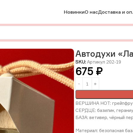
Новинки
О нас
Доставка и оп
Автодухи «Лайм и Базилик», РФ
Автодухи «Ла
SKU:
Артикул 202-19
675
₽
ВЕРШИНА НОТ: грейпфрут,
СЕРДЦЕ: базилик, герани
БАЗА: ветивер, чёрный пе
Материал: безопасная баз