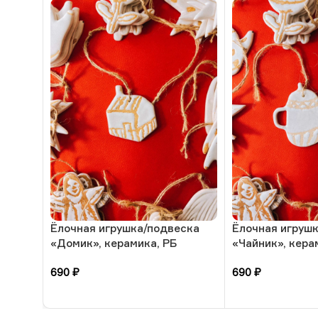
Ёлочная игрушка/подвеска
Ёлочная игруш
«Домик», керамика, РБ
«Чайник», кера
690
₽
690
₽
В корзину
В корзину