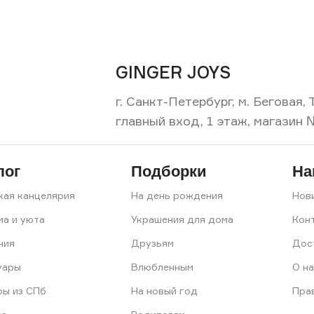
GINGER JOYS
г. Санкт-Петербург, м. Беговая
главный вход, 1 этаж, магазин 
лог
Подборки
На
кая канцелярия
На день рождения
Нов
ма и уюта
Украшения для дома
Кон
ния
Друзьям
Дос
уары
Влюбленным
О на
ры из СПб
На новый год
Пра