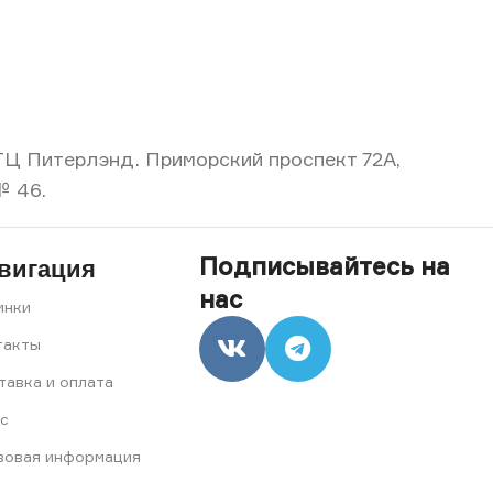
, ТЦ Питерлэнд. Приморский проспект 72А,
№ 46.
Подписывайтесь на
вигация
нас
инки
такты
тавка и оплата
с
вовая информация