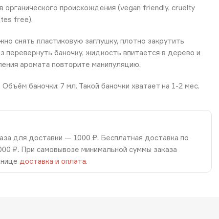
органического происхождения (vegan friendly, cruelty
tes free).
но снять пластиковую заглушку, плотно закрутить
аз перевернуть баночку, жидкость впитается в дерево и
ления аромата повторите манипуляцию.
. Объём баночки: 7 мл. Такой баночки хватает на 1-2 мес.
аза для доставки — 1000 ₽. Бесплатная доставка по
8000 ₽. При самовывозе минимальной суммы заказа
анице
доставка и оплата
.