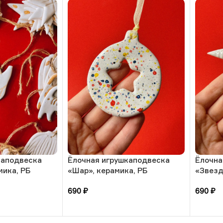
каподвеска
Ёлочная игрушкаподвеска
Ёлочна
мика, РБ
«Шар», керамика, РБ
«Звезд
690
₽
690
₽
В корзину
В кор