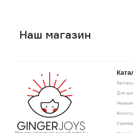
Наш магазин
Ката
Авторс
Для до
Украше
Аксесс
Сувени
Магазин подарков ручной работы