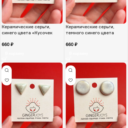
Керамические серьги,
Керамические серьги,
синего цвета «Кусочек
темного синего цвета
неба», РФ
«Темнее волны», РФ
660
₽
660
₽
В корзину
В корзину