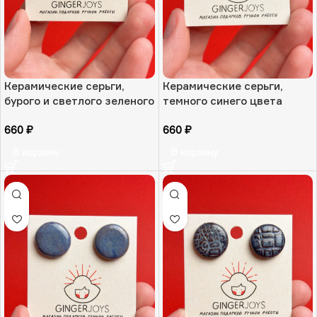
Керамические серьги,
Керамические серьги,
бурого и светлого зеленого
темного синего цвета
цвета «Мох на каштане»,
«Ночь на ладони», РФ
660
₽
660
₽
РФ
В корзину
В корзину