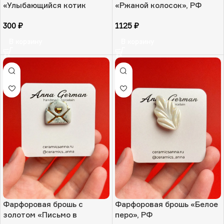
«Улыбающийся котик
«Ржаной колосок», РФ
Рыжик», РФ
300
₽
1125
₽
В корзину
В корзину
Фарфоровая брошь с
Фарфоровая брошь «Белое
золотом «Письмо в
перо», РФ