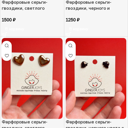
Фарфоровые серьги-
Фарфоровые серьги-
гвоздики, светлого
гвоздики, черного и
голубого цвета с сиянием
бледного желтого цвета
1500
₽
1250
₽
«Дыхание инея», РФ
«Воспоминание о солнце»,
РФ
В корзину
В корзину
Фарфоровые серьги-
Фарфоровые серьги-
гвоздики, светлого
гвоздики, черного цвета с