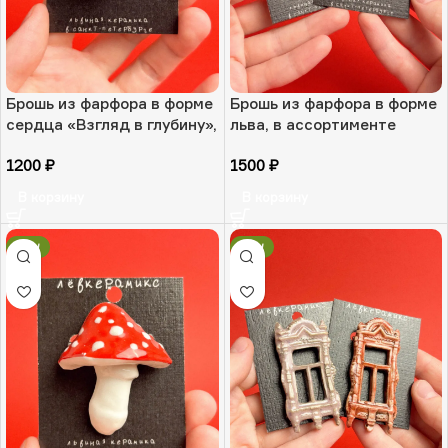
Брошь из фарфора в форме
Брошь из фарфора в форме
сердца «Взгляд в глубину»,
льва, в ассортименте
РФ
«Каменный страж», РФ
1200
₽
1500
₽
В корзину
В корзину
NEW
NEW