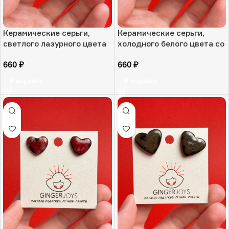
Керамические серьги,
Керамические серьги,
светлого лазурного цвета
холодного белого цвета со
«Ледяной аквамарин», РФ
светлым синим оттенком
660
₽
660
₽
«Свежесть мороза», РФ
В корзину
В корзину