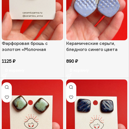
Фарфоровая брошь с
Керамические серьги,
золотом «Молочная
бледного синего цвета
уточка», РФ
«Морозные шашки», РФ
1125
₽
890
₽
В корзину
В корзину