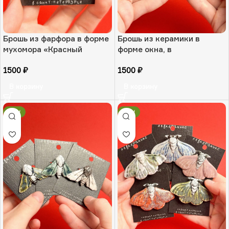
Брошь из фарфора в форме
Брошь из керамики в
мухомора «Красный
форме окна, в
лесник», РФ
ассортименте
1500
₽
1500
₽
«Старорусский дух», РФ
В корзину
В корзину
NEW
NEW