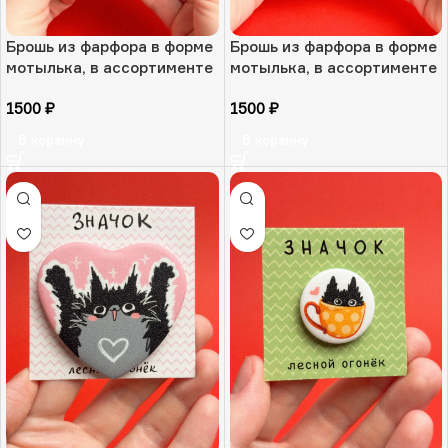
Брошь из фарфора в форме
Брошь из фарфора в форме
мотылька, в ассортименте
мотылька, в ассортименте
«Крыло свечи», РФ
«Пыльца теней», РФ
1500
₽
1500
₽
В корзину
В корзину