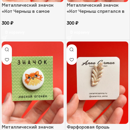
Металлический значок
Металлический значок
«Кот Черныш в самое
«Кот Черныш спрятался в
сердечко», РФ
чашечке», РФ
300
₽
300
₽
В корзину
В корзину
Металлический значок
Фарфоровая брошь