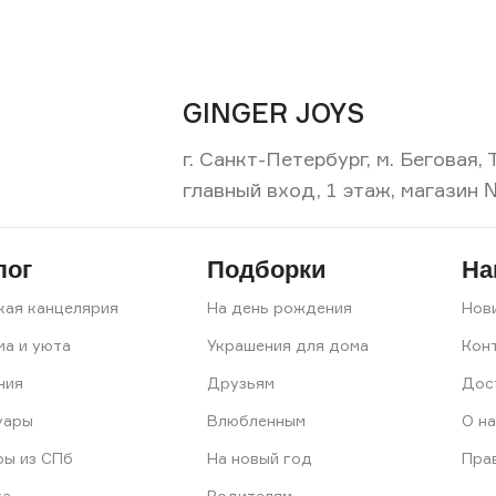
GINGER JOYS
г. Санкт-Петербург, м. Беговая
главный вход, 1 этаж, магазин 
лог
Подборки
На
кая канцелярия
На день рождения
Нов
ма и уюта
Украшения для дома
Кон
ния
Друзьям
Дос
уары
Влюбленным
О на
ры из СПб
На новый год
Пра
ка
Родителям