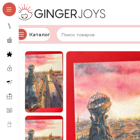
Каталог
Главная
Сувениры из СПб
Сувенирные открытки
С