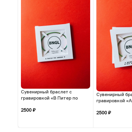
Сувенирный браслет с
Сувенирный бр
гравировкой «В Питер по
гравировкой «А
любви», радужная ювелирная
Питер, и все об
2500
₽
сталь, РФ
2500
₽
радужная ювел
РФ
В корзину
В корзину