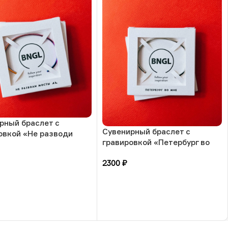
рный браслет с
Сувенирный браслет с
овкой «Не разводи
гравировкой «Петербург во
, радужная ювелирная
мне», ювелирная сталь, РФ
 РФ
2300
₽
зину
В корзину