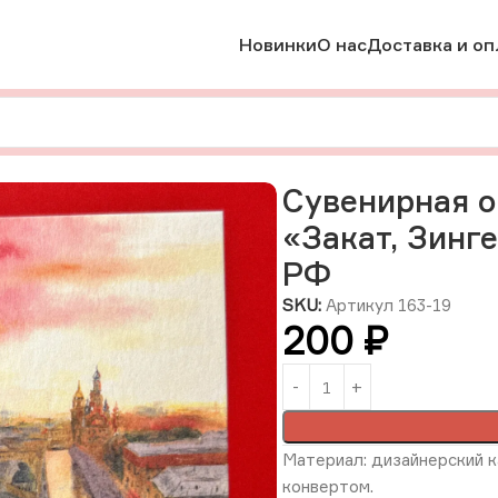
Новинки
О нас
Доставка и оп
увенирная открытка из Санкт-Петербурга «Закат, Зингер, Спа
Сувенирная о
«Закат, Зинге
РФ
SKU:
Артикул 163-19
200
₽
Материал: дизайнерский к
конвертом.