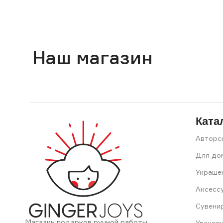
Наш магазин
Ката
Авторс
Для до
Украше
Аксесс
Сувени
Магазин подарков ручной работы
Упаков