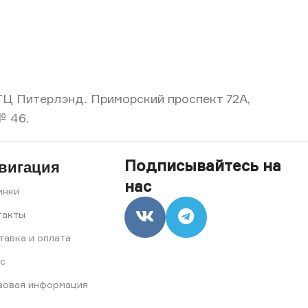
, ТЦ Питерлэнд. Приморский проспект 72А,
№ 46.
Подписывайтесь на
вигация
нас
инки
такты
тавка и оплата
с
вовая информация