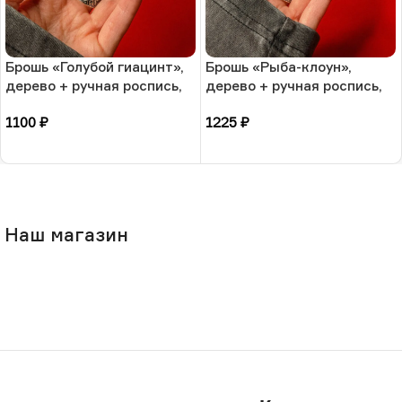
Брошь «Голубой гиацинт»,
Брошь «Рыба-клоун»,
дерево + ручная роспись,
дерево + ручная роспись,
РФ
РФ
1100
₽
1225
₽
В корзину
В корзину
Наш магазин