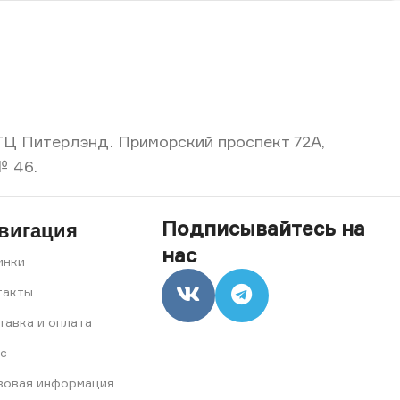
, ТЦ Питерлэнд. Приморский проспект 72А,
№ 46.
Подписывайтесь на
вигация
нас
инки
такты
тавка и оплата
с
вовая информация