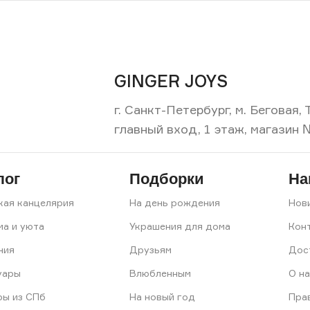
GINGER JOYS
г. Санкт-Петербург, м. Беговая
главный вход, 1 этаж, магазин 
лог
Подборки
На
кая канцелярия
На день рождения
Нов
ма и уюта
Украшения для дома
Кон
ния
Друзьям
Дос
уары
Влюбленным
О на
ры из СПб
На новый год
Пра