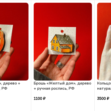
, дерево +
Брошь «Желтый дом», дерево
Кольцо
, РФ
+ ручная роспись, РФ
натура
17 раз
1100
₽
3500
₽
В корзину
В кор