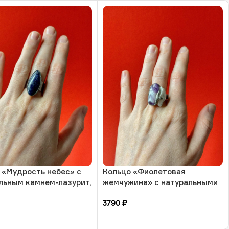
 «Мудрость небес» с
Кольцо «Фиолетовая
льным камнем-лазурит,
жемчужина» с натуральными
мера, РБ
камнями-аметист и жемчуг, 17
3790
₽
размера, РБ
зину
В корзину