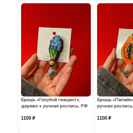
Брошь «Голубой гиацинт»,
Брошь «Папайя»
дерево + ручная роспись, РФ
ручная роспись
1100
₽
1100
₽
В корзину
В корзину