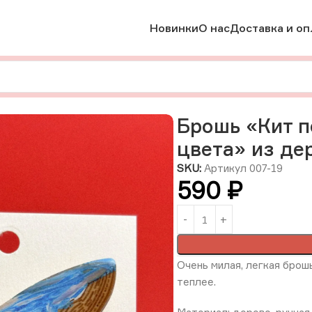
Новинки
О нас
Доставка и оп
брошки
Брошь «Кит переливчатый ярко-голубого цвета» из 
Брошь «Кит п
цвета» из де
SKU:
Артикул 007-19
590
₽
Очень милая, легкая брош
теплее.