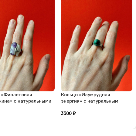
 «Фиолетовая
Кольцо «Изумрудная
ина» с натуральными
энергия» с натуральным
и-аметист и жемчуг, 17
камнем-малахит, 17 размера,
3500
₽
а, РБ
РБ
зину
В корзину