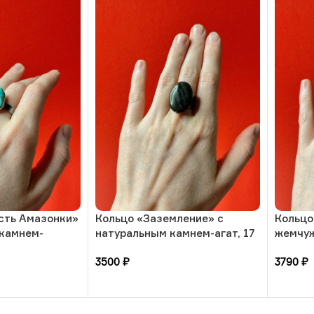
сть Амазонки»
Кольцо «Заземление» с
Кольцо
 камнем-
натуральным камнем-агат, 17
жемчуж
азмера, РБ
размера, РБ
камням
3500
₽
3790
₽
размер
В корзину
В кор