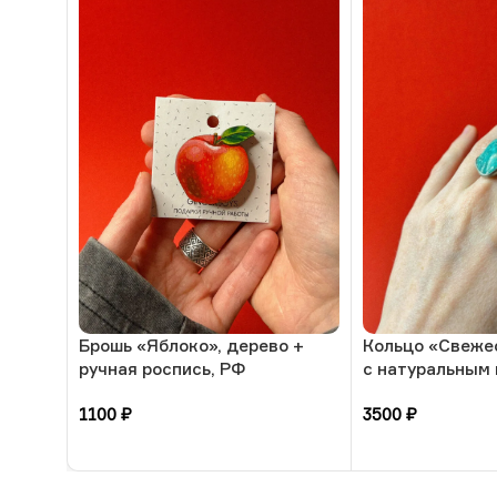
Брошь «Яблоко», дерево +
Кольцо «Свеже
ручная роспись, РФ
с натуральным
амазонит, 17 р
1100
₽
3500
₽
В корзину
В корзину