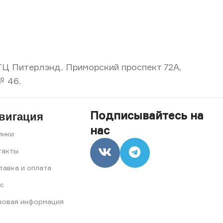
, ТЦ Питерлэнд. Приморский проспект 72А,
№ 46.
Подписывайтесь на
вигация
нас
инки
такты
тавка и оплата
с
вовая информация