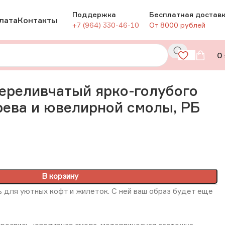
Поддержка
Бесплатная достав
лата
Контакты
+7 (964) 330-46-10
От 8000 рублей
0
дерева и ювелирной смолы, РБ
ереливчатый ярко-голубого
рева и ювелирной смолы, РБ
В корзину
ь для уютных кофт и жилеток. С ней ваш образ будет еще