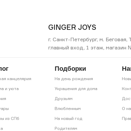
GINGER JOYS
г. Санкт-Петербург, м. Беговая
главный вход, 1 этаж, магазин 
лог
Подборки
На
кая канцелярия
На день рождения
Нов
ма и уюта
Украшения для дома
Кон
ния
Друзьям
Дос
уары
Влюбленным
О на
ры из СПб
На новый год
Пра
ка
Родителям