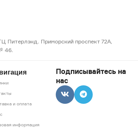
, ТЦ Питерлэнд. Приморский проспект 72А,
№ 46.
Подписывайтесь на
вигация
нас
инки
такты
тавка и оплата
с
вовая информация