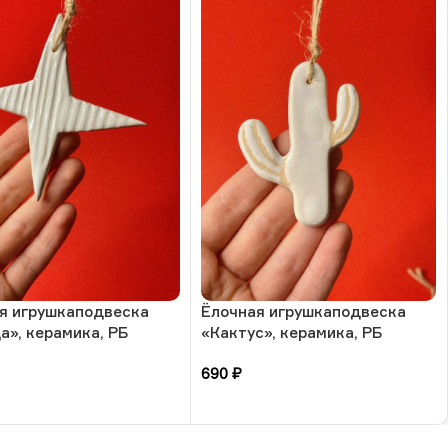
я игрушкаподвеска
Ёлочная игрушкаподвеска
а», керамика, РБ
«Кактус», керамика, РБ
690
₽
зину
В корзину