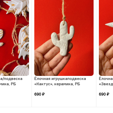
ка/подвеска
Ёлочная игрушкаподвеска
Ёлочна
мика, РБ
«Кактус», керамика, РБ
«Звезд
690
₽
690
₽
В корзину
В кор