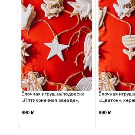
Ёлочная игрушка/подвеска
Ёлочная игруш
«Пятиконечная звезда»,
«Цветок», кера
керамика, РБ
690
₽
690
₽
В корзину
В корзину