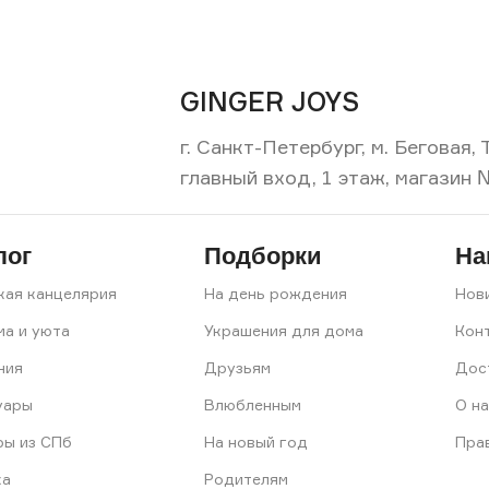
GINGER JOYS
г. Санкт-Петербург, м. Беговая
главный вход, 1 этаж, магазин 
лог
Подборки
На
кая канцелярия
На день рождения
Нов
ма и уюта
Украшения для дома
Кон
ния
Друзьям
Дос
уары
Влюбленным
О на
ры из СПб
На новый год
Пра
ка
Родителям