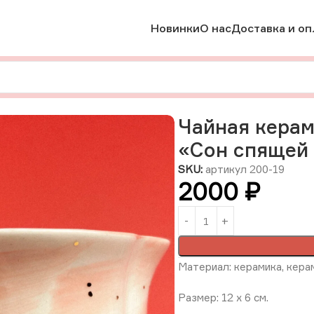
Новинки
О нас
Доставка и оп
мика
Чайная керамическая кружка с золотом «Сон спящей кр
Чайная керам
«Сон спящей 
SKU:
артикул 200-19
2000
₽
Материал: керамика, керам
Размер: 12 х 6 см.