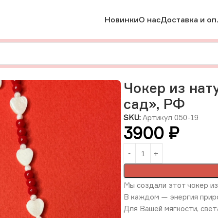
Новинки
О нас
Доставка и оп
рального коралла «Алый сад», РФ
Чокер из нат
сад», РФ
SKU:
Артикул 050-19
3900
₽
Мы создали
этот чокер из
В каждом — энергия приро
Для Вашей мягкости, свет