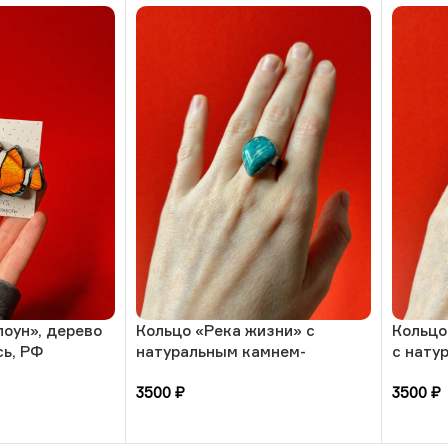
оун», дерево
Кольцо «Река жизни» с
Кольцо
сь, РФ
натуральным камнем-
с нату
амазонит, 17 размера, РБ
амазон
3500
₽
3500
₽
В корзину
В кор