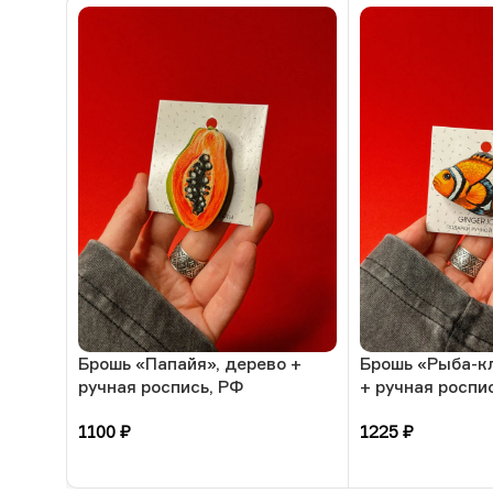
Брошь «Папайя», дерево +
Брошь «Рыба-кл
ручная роспись, РФ
+ ручная роспи
1100
₽
1225
₽
В корзину
В корзину