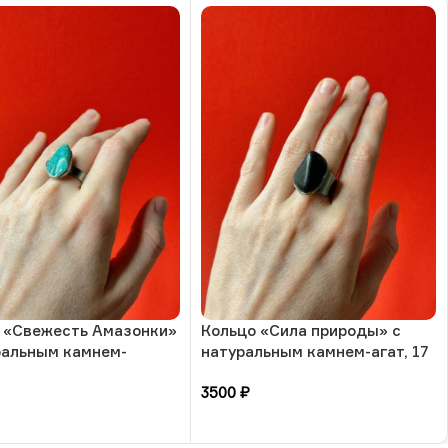
 «Свежесть Амазонки»
Кольцо «Сила природы» с
ральным камнем-
натуральным камнем-агат, 17
ит, 17 размера, РБ
размера, РБ
3500
₽
зину
В корзину