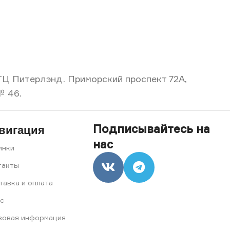
, ТЦ Питерлэнд. Приморский проспект 72А,
№ 46.
Подписывайтесь на
вигация
нас
инки
такты
тавка и оплата
с
вовая информация