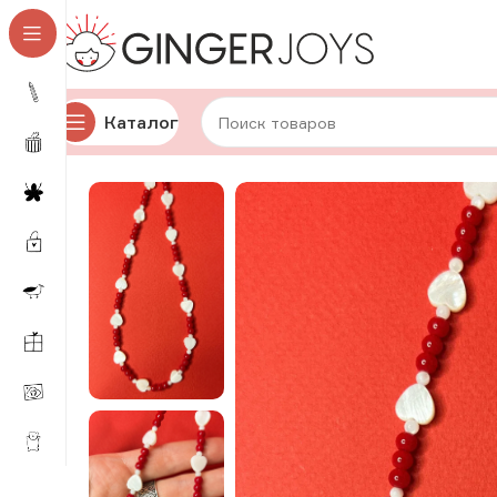
Каталог
Главная
Украшения
Кулоны
Чокеры
Чокер из нату