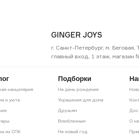
GINGER JOYS
г. Санкт-Петербург, м. Беговая
главный вход, 1 этаж, магазин 
лог
Подборки
На
кая канцелярия
На день рождения
Нов
ма и уюта
Украшения для дома
Кон
ния
Друзьям
Дос
уары
Влюбленным
О на
ры из СПб
На новый год
Пра