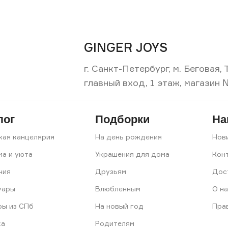
GINGER JOYS
г. Санкт-Петербург, м. Беговая
главный вход, 1 этаж, магазин 
лог
Подборки
На
кая канцелярия
На день рождения
Нов
ма и уюта
Украшения для дома
Кон
ния
Друзьям
Дос
уары
Влюбленным
О на
ры из СПб
На новый год
Пра
ка
Родителям