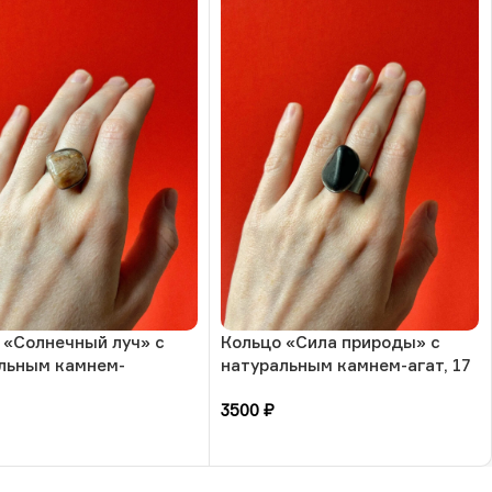
 «Солнечный луч» с
Кольцо «Сила природы» с
льным камнем-
натуральным камнем-агат, 17
ный камень, 17
размера, РБ
3500
₽
а, РБ
зину
В корзину