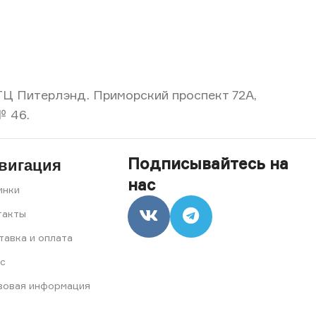
, ТЦ Питерлэнд. Приморский проспект 72А,
№ 46.
Подписывайтесь на
вигация
нас
инки
такты
тавка и оплата
с
вовая информация