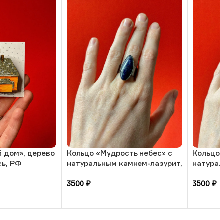
 дом», дерево
Кольцо «Мудрость небес» с
Кольцо
сь, РФ
натуральным камнем-лазурит,
натура
17 размера, РБ
солнеч
3500
₽
3500
₽
размер
В корзину
В кор