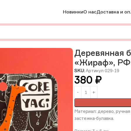
Новинки
О нас
Доставка и оп
брошки
Деревянная брошь с ручной росписью «Жираф», РФ
Деревянная б
«Жираф», РФ
SKU:
Артикул 029-19
380
₽
Материал: дерево, ручная 
застежка‑булавка.