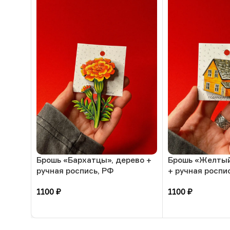
Брошь «Бархатцы», дерево +
Брошь «Желтый
ручная роспись, РФ
+ ручная роспи
1100
₽
1100
₽
В корзину
В корзину