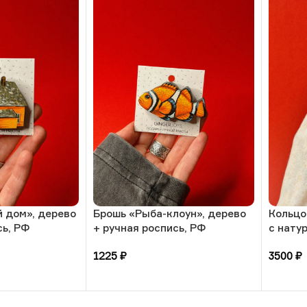
 дом», дерево
Брошь «Рыба-клоун», дерево
Кольцо
сь, РФ
+ ручная роспись, РФ
с нату
амазон
1225
₽
3500
₽
В корзину
В кор