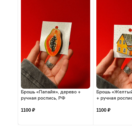
Брошь «Папайя», дерево +
Брошь «Желтый
ручная роспись, РФ
+ ручная роспи
1100
₽
1100
₽
В корзину
В корзину