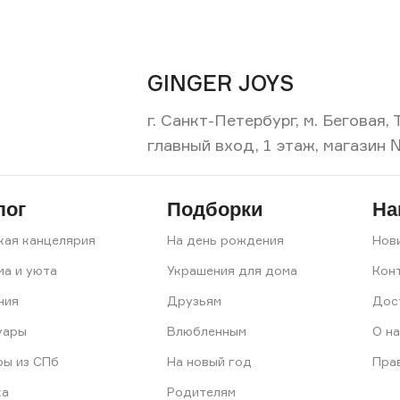
GINGER JOYS
г. Санкт-Петербург, м. Беговая
главный вход, 1 этаж, магазин 
лог
Подборки
На
кая канцелярия
На день рождения
Нов
ма и уюта
Украшения для дома
Кон
ния
Друзьям
Дос
уары
Влюбленным
О на
ры из СПб
На новый год
Пра
ка
Родителям