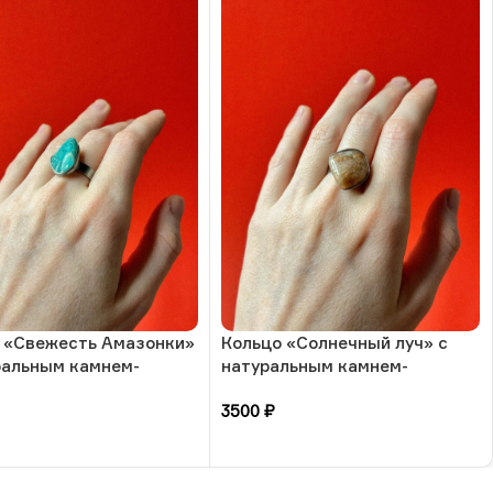
 «Свежесть Амазонки»
Кольцо «Солнечный луч» с
ральным камнем-
натуральным камнем-
ит, 17 размера, РБ
солнечный камень, 17
3500
₽
размера, РБ
зину
В корзину