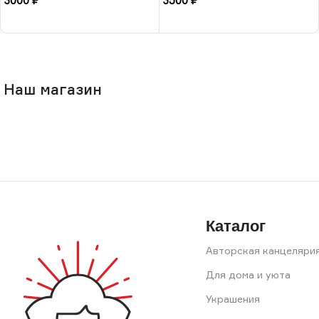
3000
₽
3500
₽
размера, РБ
В корзину
В корзину
Наш магазин
Каталог
Авторская канцеляри
Для дома и уюта
Украшения