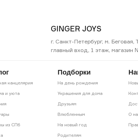
GINGER JOYS
г. Санкт-Петербург, м. Беговая
главный вход, 1 этаж, магазин 
лог
Подборки
На
кая канцелярия
На день рождения
Нов
ма и уюта
Украшения для дома
Кон
ния
Друзьям
Дос
уары
Влюбленным
О на
ры из СПб
На новый год
Пра
ка
Родителям