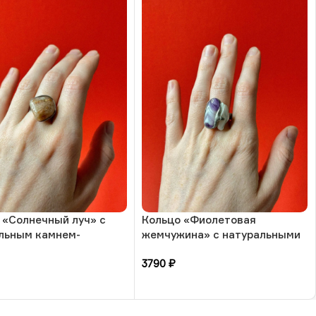
 «Солнечный луч» с
Кольцо «Фиолетовая
льным камнем-
жемчужина» с натуральными
ный камень, 17
камнями-аметист и жемчуг, 17
3790
₽
а, РБ
размера, РБ
зину
В корзину