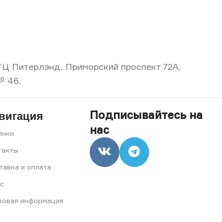
, ТЦ Питерлэнд. Приморский проспект 72А,
№ 46.
Подписывайтесь на
вигация
нас
инки
такты
тавка и оплата
с
вовая информация