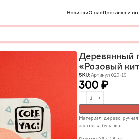
Новинки
О нас
Доставка и оп
брошки
Деревянный пин с ручной росписью «Розовый кит», Р
Деревянный п
«Розовый кит
SKU:
Артикул 029-19
300
₽
Материал: дерево, ручная 
застежка‑булавка.