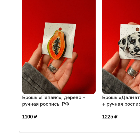
Брошь «Папайя», дерево +
Брошь «Далмат
ручная роспись, РФ
+ ручная роспи
1100
₽
1225
₽
В корзину
В корзину