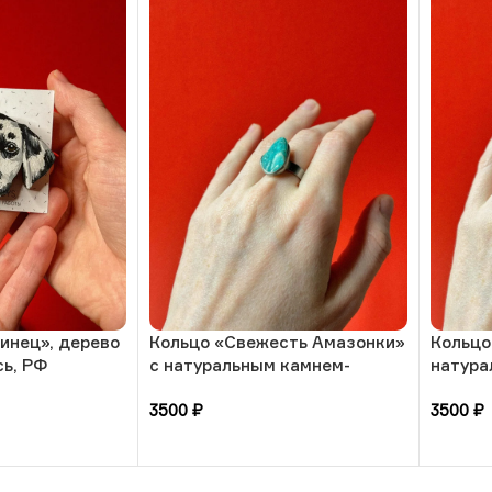
инец», дерево
Кольцо «Свежесть Амазонки»
Кольцо
сь, РФ
с натуральным камнем-
натура
амазонит, 17 размера, РБ
солнеч
3500
₽
3500
₽
размер
В корзину
В кор