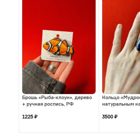
Брошь «Рыба-клоун», дерево
Кольцо «Мудрос
+ ручная роспись, РФ
натуральным к
17 размера, РБ
1225
₽
3500
₽
В корзину
В корзину