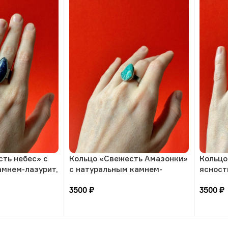
ть небес» с
Кольцо «Свежесть Амазонки»
Кольцо
амнем-лазурит,
с натуральным камнем-
ясност
амазонит, 17 размера, РБ
камнем
3500
₽
3500
₽
17 раз
В корзину
В кор