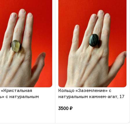
 «Кристальная
Кольцо «Заземление» с
ь» с натуральным
натуральным камнем-агат, 17
-обработанный кварц,
размера, РБ
3500
₽
мера, РБ
зину
В корзину