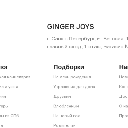
GINGER JOYS
г. Санкт-Петербург, м. Беговая
главный вход, 1 этаж, магазин 
лог
Подборки
На
кая канцелярия
На день рождения
Нов
ма и уюта
Украшения для дома
Кон
ния
Друзьям
Дос
уары
Влюбленным
О на
ры из СПб
На новый год
Пра
ка
Родителям