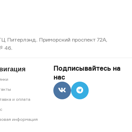
, ТЦ Питерлэнд. Приморский проспект 72А,
№ 46.
Подписывайтесь на
вигация
нас
инки
такты
тавка и оплата
с
вовая информация