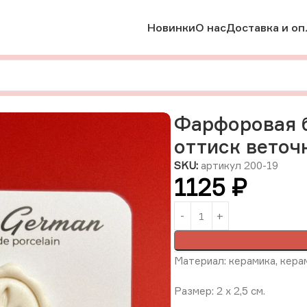
Новинки
О нас
Доставка и оп
е брошки
Фарфоровая брошь «Матовый кремовый оттиск вет
Фарфоровая 
оттиск веточ
SKU:
артикул 200-19
1125
₽
Материал: керамика, керам
Размер: 2 х 2,5 см.