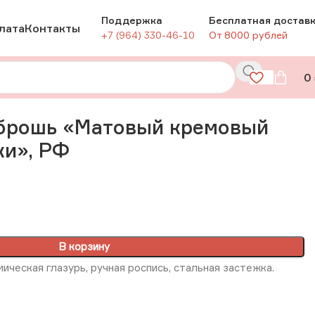
Поддержка
Бесплатная достав
лата
Контакты
+7 (964) 330-46-10
От 8000 рублей
0
очки», РФ
брошь «Матовый кремовый
ки», РФ
В корзину
ическая глазурь, ручная роспись, стальная застежка.