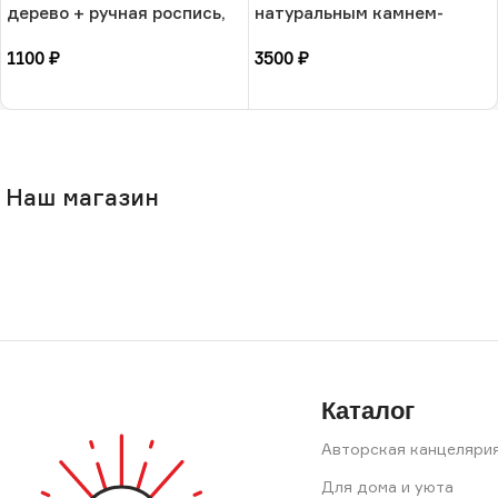
дерево + ручная роспись,
натуральным камнем-
РФ
амазонит, 17 размера, РБ
1100
₽
3500
₽
В корзину
В корзину
Наш магазин
Каталог
Авторская канцеляри
Для дома и уюта