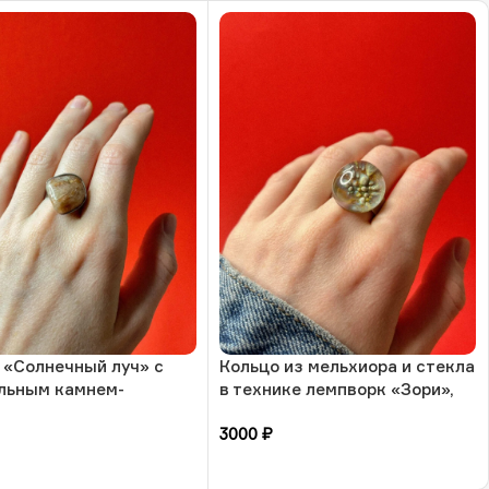
 «Солнечный луч» с
Кольцо из мельхиора и стекла
льным камнем-
в технике лемпворк «Зори»,
ный камень, 17
РБ
3000
₽
а, РБ
зину
В корзину