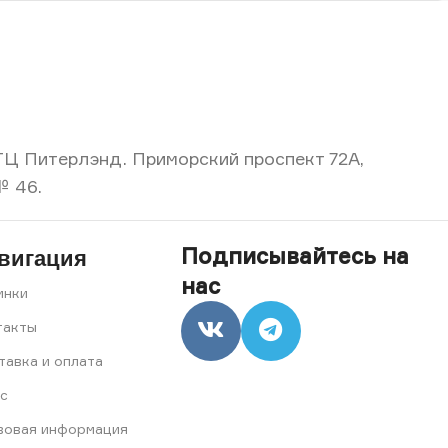
, ТЦ Питерлэнд. Приморский проспект 72А,
№ 46.
Подписывайтесь на
вигация
нас
инки
такты
тавка и оплата
с
вовая информация