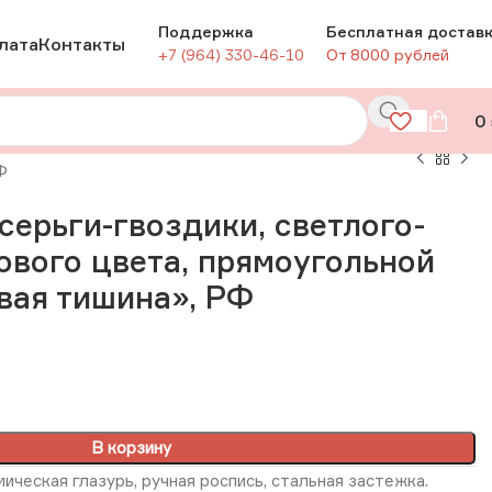
Поддержка
Бесплатная достав
лата
Контакты
+7 (964) 330-46-10
От 8000 рублей
0
Ф
ерьги-гвоздики, светлого-
ового цвета, прямоугольной
вая тишина», РФ
В корзину
ическая глазурь, ручная роспись, стальная застежка.