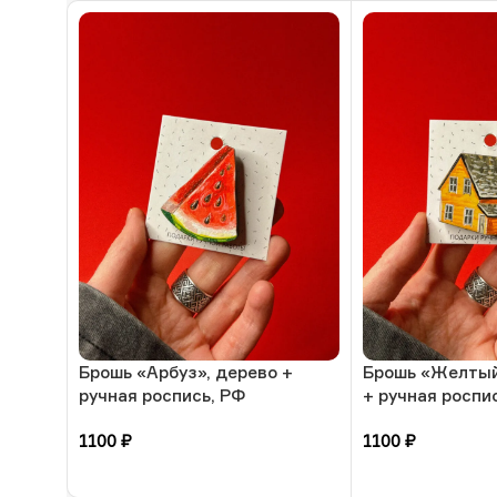
Брошь «Арбуз», дерево +
Брошь «Желтый
ручная роспись, РФ
+ ручная роспи
1100
₽
1100
₽
В корзину
В корзину