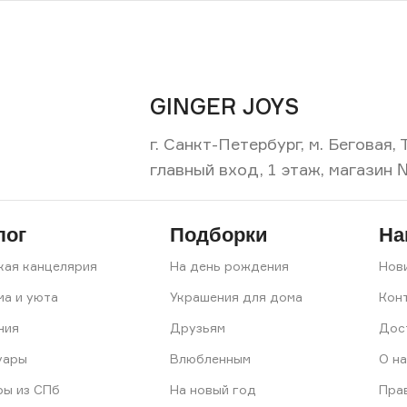
GINGER JOYS
г. Санкт-Петербург, м. Беговая
главный вход, 1 этаж, магазин 
лог
Подборки
На
кая канцелярия
На день рождения
Нов
ма и уюта
Украшения для дома
Кон
ния
Друзьям
Дос
уары
Влюбленным
О на
ры из СПб
На новый год
Пра