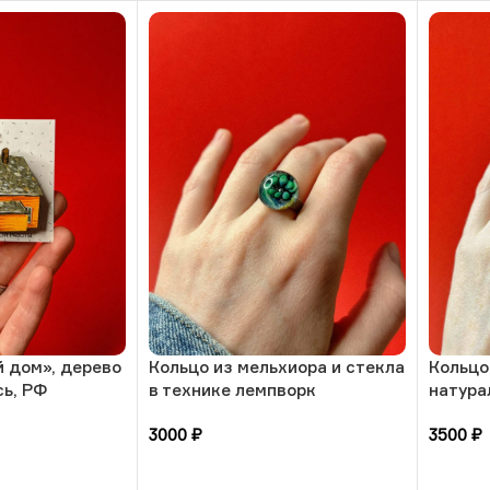
 дом», дерево
Кольцо из мельхиора и стекла
Кольцо
сь, РФ
в технике лемпворк
натура
«Суккулент», РБ
солнеч
3000
₽
3500
₽
размер
В корзину
В кор