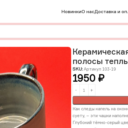
Новинки
О нас
Доставка и оп
мика
Керамическая кружка «Тучи несущие полосы теплых д
Керамическая
полосы тепл
SKU:
Артикул 103-19
1950
₽
Как следы капель на окон
суету, – эти чашки наполн
Глубокий тёмно-серый цв