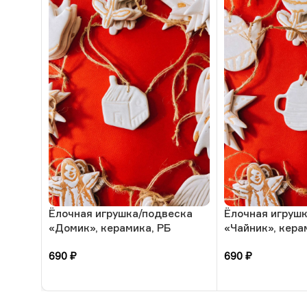
Ёлочная игрушка/подвеска
Ёлочная игруш
«Домик», керамика, РБ
«Чайник», кера
690
₽
690
₽
В корзину
В корзину