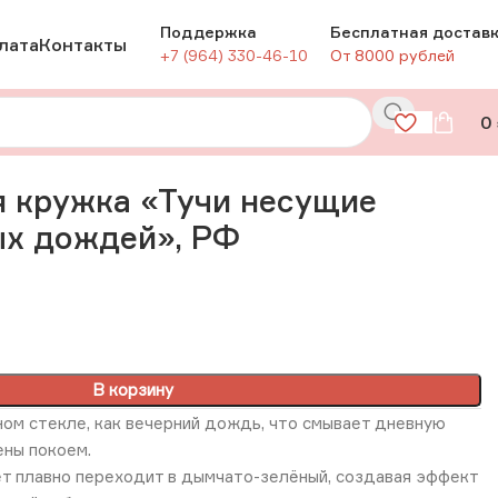
Поддержка
Бесплатная достав
лата
Контакты
+7 (964) 330-46-10
От 8000 рублей
0
ождей», РФ
 кружка «Тучи несущие
ых дождей», РФ
В корзину
ном стекле, как вечерний дождь, что смывает дневную
ены покоем.
ет плавно переходит в дымчато-зелёный, создавая эффект