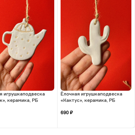
я игрушкаподвеска
Ёлочная игрушкаподвеска
к», керамика, РБ
«Кактус», керамика, РБ
690
₽
зину
В корзину