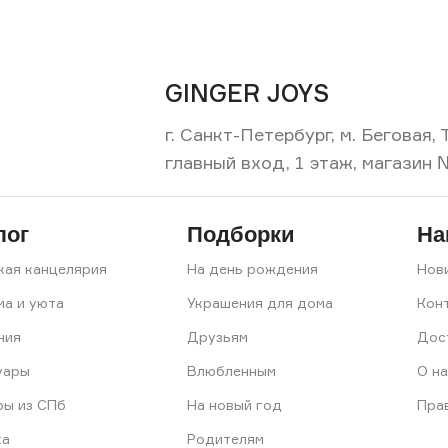
GINGER JOYS
г. Санкт-Петербург, м. Беговая
главный вход, 1 этаж, магазин 
лог
Подборки
На
кая канцелярия
На день рождения
Нов
ма и уюта
Украшения для дома
Кон
ния
Друзьям
Дос
уары
Влюбленным
О на
ры из СПб
На новый год
Пра
ка
Родителям