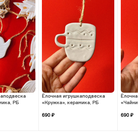
каподвеска
Ёлочная игрушкаподвеска
Ёлочна
мика, РБ
«Кружка», керамика, РБ
«Чайни
690
₽
690
₽
В корзину
В кор