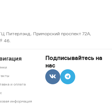
, ТЦ Питерлэнд. Приморский проспект 72А,
№ 46.
Подписывайтесь на
вигация
нас
инки
такты
тавка и оплата
с
вовая информация