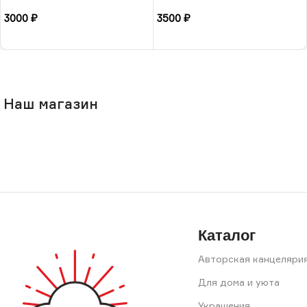
«Суккулент», РБ
лазурит, 17 размера, РБ
3000
₽
3500
₽
В корзину
В корзину
Наш магазин
Каталог
Авторская канцеляри
Для дома и уюта
Украшения