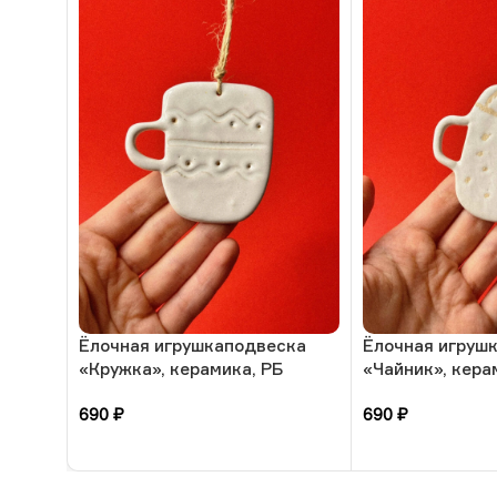
Ёлочная игрушкаподвеска
Ёлочная игруш
«Кружка», керамика, РБ
«Чайник», кера
690
₽
690
₽
В корзину
В корзину