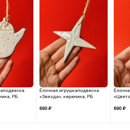
каподвеска
Ёлочная игрушкаподвеска
Ёлочна
мика, РБ
«Звезда», керамика, РБ
«Цвето
690
₽
690
₽
В корзину
В кор