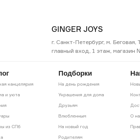
GINGER JOYS
г. Санкт-Петербург, м. Беговая
главный вход, 1 этаж, магазин 
лог
Подборки
На
кая канцелярия
На день рождения
Нов
ма и уюта
Украшения для дома
Кон
ния
Друзьям
Дос
уары
Влюбленным
О на
ры из СПб
На новый год
Пра
ка
Родителям