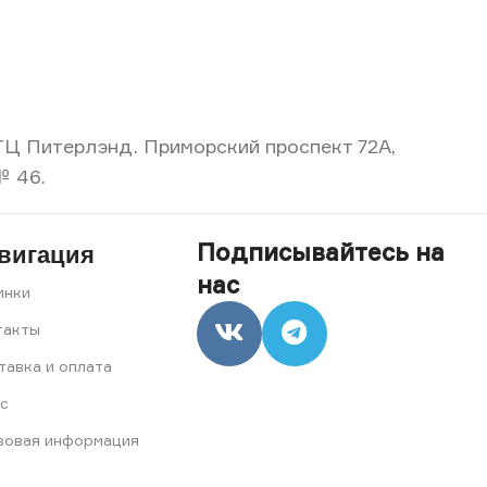
, ТЦ Питерлэнд. Приморский проспект 72А,
№ 46.
Подписывайтесь на
вигация
нас
инки
такты
тавка и оплата
с
вовая информация