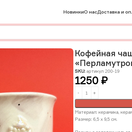
Новинки
О нас
Доставка и оп
мика
Кофейная чашка с золотом «Перламутровая ракушка», 1
Кофейная чаш
«Перламутров
SKU:
артикул 200-19
1250
₽
Материал: керамика, керам
Размер: 6,5 х 9,5 см.