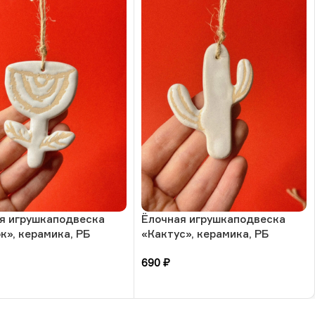
я игрушкаподвеска
Ёлочная игрушкаподвеска
к», керамика, РБ
«Кактус», керамика, РБ
690
₽
зину
В корзину