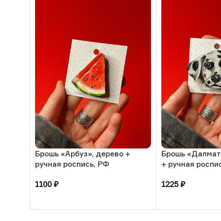
Брошь «Арбуз», дерево +
Брошь «Далмат
ручная роспись, РФ
+ ручная роспи
1100
₽
1225
₽
В корзину
В корзину