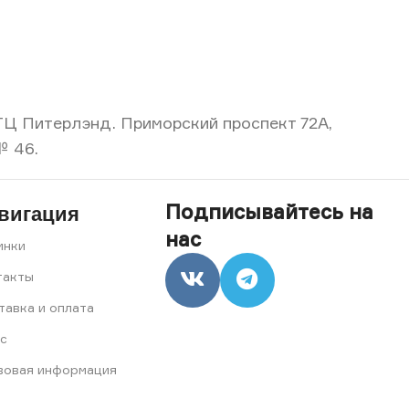
, ТЦ Питерлэнд. Приморский проспект 72А,
№ 46.
Подписывайтесь на
вигация
нас
инки
такты
тавка и оплата
с
вовая информация