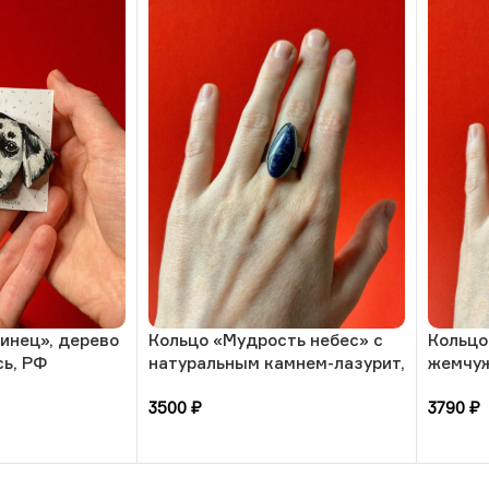
инец», дерево
Кольцо «Мудрость небес» с
Кольцо
сь, РФ
натуральным камнем-лазурит,
жемчуж
17 размера, РБ
камням
3500
₽
3790
₽
размер
В корзину
В кор