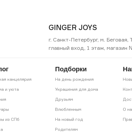
GINGER JOYS
г. Санкт-Петербург, м. Беговая
главный вход, 1 этаж, магазин 
лог
Подборки
На
кая канцелярия
На день рождения
Нов
ма и уюта
Украшения для дома
Кон
ния
Друзьям
Дос
уары
Влюбленным
О на
ры из СПб
На новый год
Пра
ка
Родителям