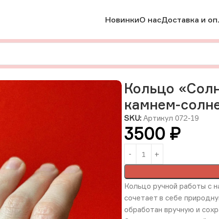
Новинки
О нас
Доставка и оп
 камнем
Кольцо «Солнечный луч» с натуральным камнем-солн
Кольцо «Солн
камнем-солне
SKU:
Артикул 072-19
3500
₽
Кольцо ручной работы с н
сочетает в себе природн
обработан вручную и сохр