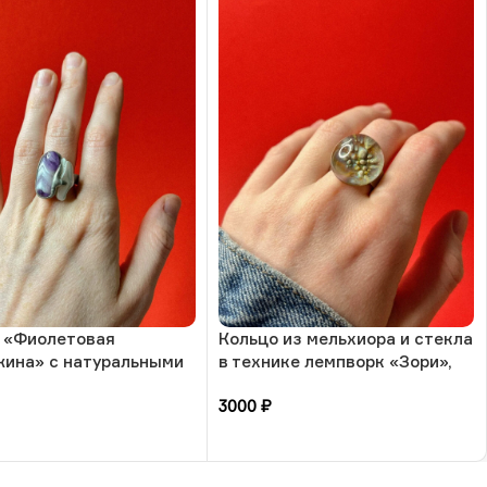
 «Фиолетовая
Кольцо из мельхиора и стекла
ина» с натуральными
в технике лемпворк «Зори»,
и-аметист и жемчуг, 17
РБ
3000
₽
а, РБ
зину
В корзину