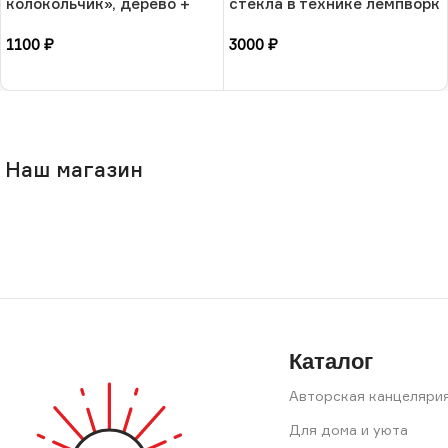
колокольчик», дерево +
стекла в технике лемпворк
ручная роспись, РФ
«Суккулент», РБ
1100
₽
3000
₽
В корзину
В корзину
Наш магазин
Каталог
Авторская канцеляри
Для дома и уюта