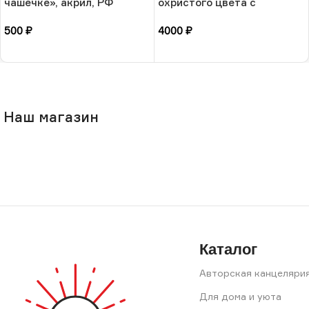
чашечке», акрил, РФ
охристого цвета с
голубыми прожилками
500
₽
4000
₽
«Утренний лес», керамика,
РФ
В корзину
В корзину
Наш магазин
Каталог
Авторская канцеляри
Для дома и уюта