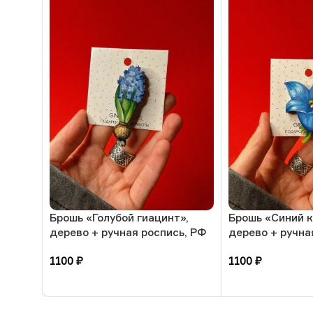
Брошь «Голубой гиацинт»,
Брошь «Синий к
дерево + ручная роспись, РФ
дерево + ручна
1100
₽
1100
₽
В корзину
В корзину