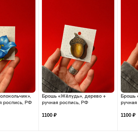
олокольчик»,
Брошь «Жёлудь», дерево +
Брошь 
я роспись, РФ
ручная роспись, РФ
ручная
1100
₽
1100
₽
В корзину
В кор