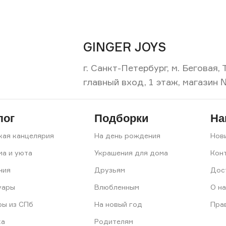
GINGER JOYS
г. Санкт-Петербург, м. Беговая
главный вход, 1 этаж, магазин 
лог
Подборки
На
кая канцелярия
На день рождения
Нов
ма и уюта
Украшения для дома
Кон
ния
Друзьям
Дос
уары
Влюбленным
О на
ры из СПб
На новый год
Пра
ка
Родителям