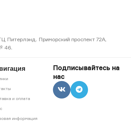
, ТЦ Питерлэнд. Приморский проспект 72А,
№ 46.
Подписывайтесь на
вигация
нас
инки
такты
тавка и оплата
с
вовая информация