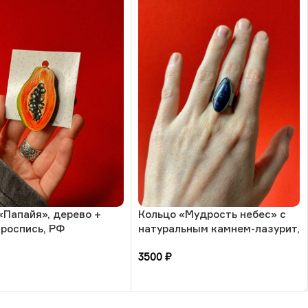
«Папайя», дерево +
Кольцо «Мудрость небес» с
 роспись, РФ
натуральным камнем-лазурит,
17 размера, РБ
3500
₽
зину
В корзину