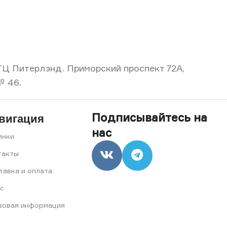
, ТЦ Питерлэнд. Приморский проспект 72А,
№ 46.
Подписывайтесь на
вигация
нас
инки
такты
тавка и оплата
с
вовая информация