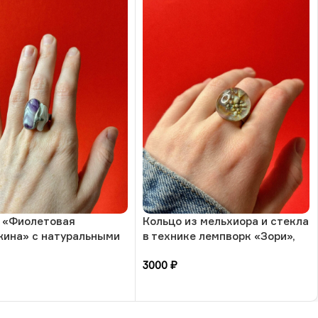
 «Фиолетовая
Кольцо из мельхиора и стекла
ина» с натуральными
в технике лемпворк «Зори»,
и-аметист и жемчуг, 17
РБ
3000
₽
а, РБ
зину
В корзину