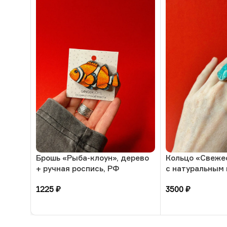
Брошь «Рыба-клоун», дерево
Кольцо «Свеже
+ ручная роспись, РФ
с натуральным
амазонит, 17 р
1225
₽
3500
₽
В корзину
В корзину