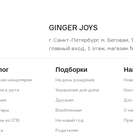
GINGER JOYS
г. Санкт-Петербург, м. Беговая
главный вход, 1 этаж, магазин 
лог
Подборки
На
кая канцелярия
На день рождения
Нов
ма и уюта
Украшения для дома
Кон
ния
Друзьям
Дос
уары
Влюбленным
О на
ры из СПб
На новый год
Пра
ка
Родителям