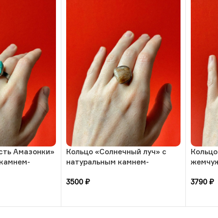
сть Амазонки»
Кольцо «Солнечный луч» с
Кольцо
 камнем-
натуральным камнем-
жемчуж
азмера, РБ
солнечный камень, 17
камням
3500
₽
3790
₽
размера, РБ
размер
В корзину
В кор