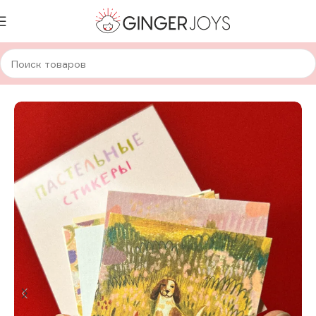
Главная
Авторская канцелярия
Стикеры
Одиночный