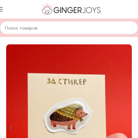
Главная
Авторская канцелярия
Стикеры
Одиночный