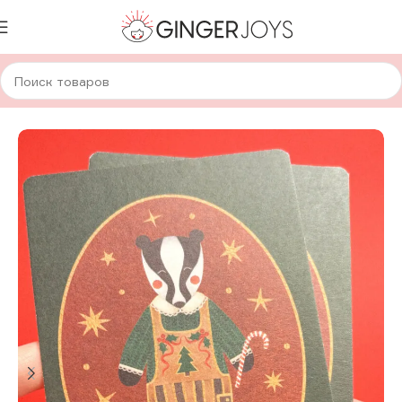
Главная
Авторская канцелярия
Открытки
Гуляй босиком