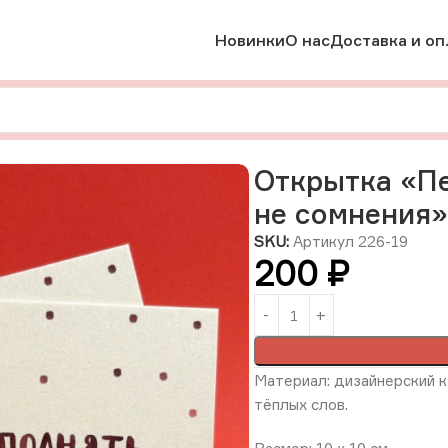
Новинки
О нас
Доставка и оп
Открытка «Переполнять должна любовь, а не сомнения», 10
Открытка «Пе
не сомнения»,
SKU:
Артикул 226-19
200
₽
Материал: дизайнерский к
тёплых слов.