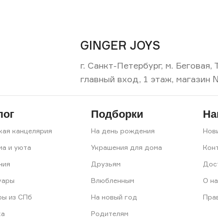
GINGER JOYS
г. Санкт-Петербург, м. Беговая
главный вход, 1 этаж, магазин 
лог
Подборки
На
кая канцелярия
На день рождения
Нов
ма и уюта
Украшения для дома
Кон
ния
Друзьям
Дос
уары
Влюбленным
О на
ры из СПб
На новый год
Пра
ка
Родителям