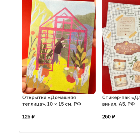
Открытка «Домашняя
Стикер-пак «Дл
теплица», 10 × 15 см, РФ
винил, А5, РФ
125
₽
250
₽
В корзину
В корзину