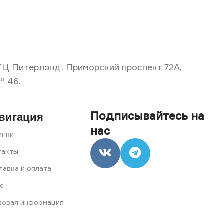
, ТЦ Питерлэнд. Приморский проспект 72А,
№ 46.
Подписывайтесь на
вигация
нас
инки
такты
тавка и оплата
с
вовая информация