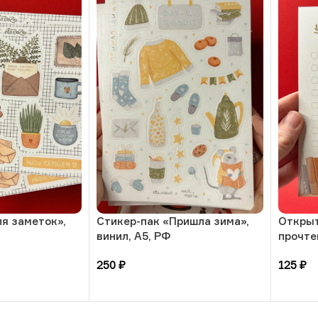
я заметок»,
Стикер-пак «Пришла зима»,
Открыт
винил, А5, РФ
прочтен
250
₽
125
₽
В корзину
В кор