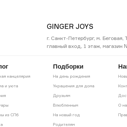
GINGER JOYS
г. Санкт-Петербург, м. Беговая
главный вход, 1 этаж, магазин 
лог
Подборки
На
кая канцелярия
На день рождения
Нов
ма и уюта
Украшения для дома
Кон
ния
Друзьям
Дос
уары
Влюбленным
О на
ры из СПб
На новый год
Пра
ка
Родителям