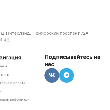
, ТЦ Питерлэнд. Приморский проспект 72А,
№ 46.
Подписывайтесь на
вигация
нас
инки
такты
тавка и оплата
с
вовая информация