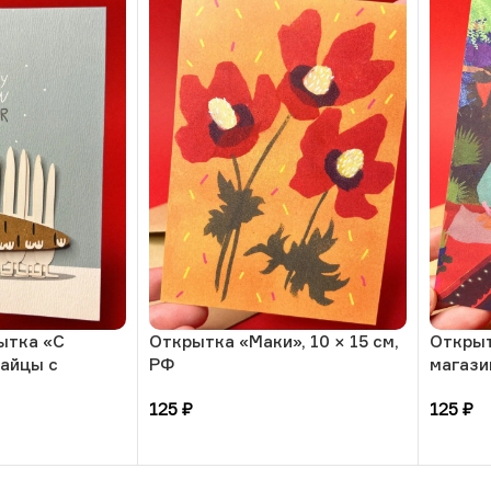
ытка «С
Открытка «Маки», 10 × 15 см,
Откры
Зайцы с
РФ
магазин
0 × 13 см, РФ
125
₽
125
₽
В корзину
В кор