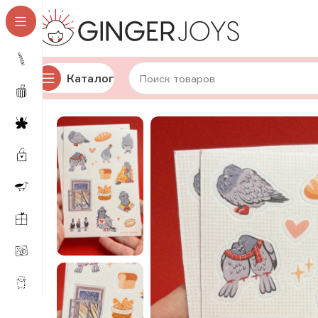
Каталог
Главная
Авторская канцелярия
Стикеры
А6
Стике