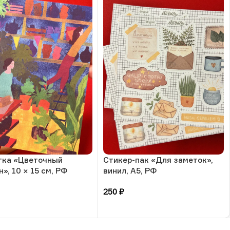
тка «Цветочный
Стикер-пак «Для заметок»,
», 10 × 15 см, РФ
винил, А5, РФ
250
₽
зину
В корзину