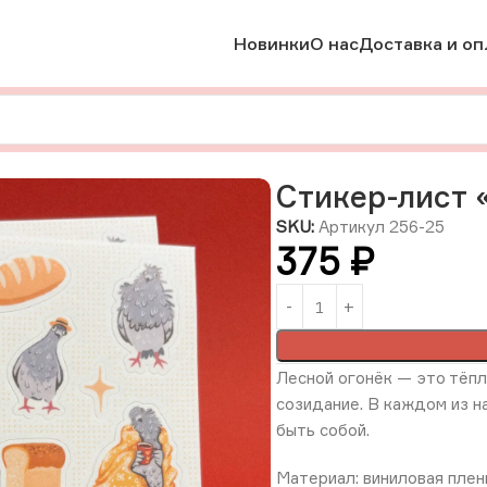
Новинки
О нас
Доставка и оп
р-лист «Голуби», винил, А6, РФ
Стикер-лист «
SKU:
Артикул 256-25
375
₽
Лесной огонёк — это тёпл
созидание. В каждом из на
быть собой.
Материал: виниловая плен