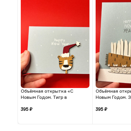
Объёмная открытка «С
Объёмная откр
Новым Годом. Тигр в
Новым Годом. 
колпаке», 10 × 13 см, РФ
морковками», 1
395
₽
395
₽
В корзину
В корзину