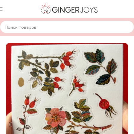
Главная
Авторская канцелярия
Стикеры
А6