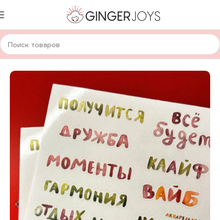
Главная
Авторская канцелярия
Стикеры
А6