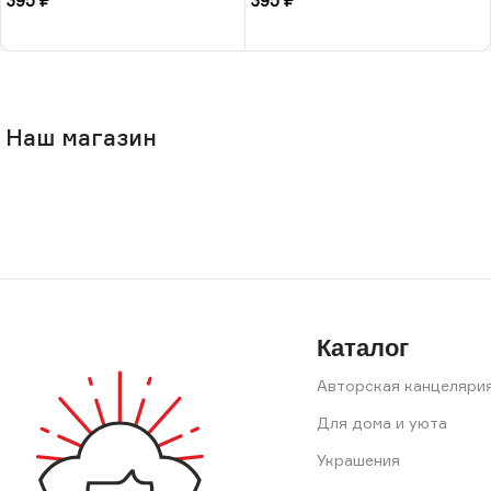
395
₽
395
₽
РФ
В корзину
В корзину
Наш магазин
Каталог
Авторская канцеляри
Для дома и уюта
Украшения