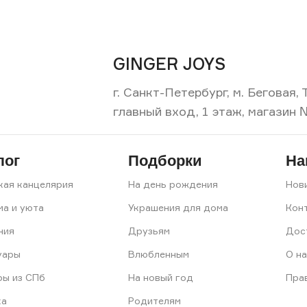
GINGER JOYS
г. Санкт-Петербург, м. Беговая
главный вход, 1 этаж, магазин 
лог
Подборки
На
кая канцелярия
На день рождения
Нов
ма и уюта
Украшения для дома
Кон
ния
Друзьям
Дос
уары
Влюбленным
О на
ры из СПб
На новый год
Пра
ка
Родителям