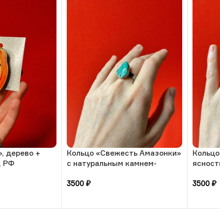
, дерево +
Кольцо «Свежесть Амазонки»
Кольцо
, РФ
с натуральным камнем-
ясност
амазонит, 17 размера, РБ
камнем
3500
₽
3500
₽
17 раз
В корзину
В кор