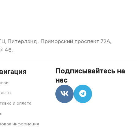
, ТЦ Питерлэнд. Приморский проспект 72А,
№ 46.
Подписывайтесь на
вигация
нас
инки
такты
тавка и оплата
с
вовая информация