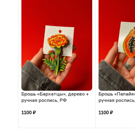
Брошь «Бархатцы», дерево +
Брошь «Папайя»
ручная роспись, РФ
ручная роспись
1100
₽
1100
₽
В корзину
В корзину