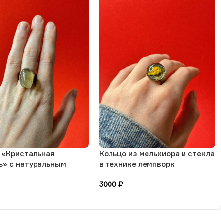
 «Кристальная
Кольцо из мельхиора и стекла
ь» с натуральным
в технике лемпворк
-обработанный кварц,
«Солнечный цветок», РБ
3000
₽
мера, РБ
зину
В корзину