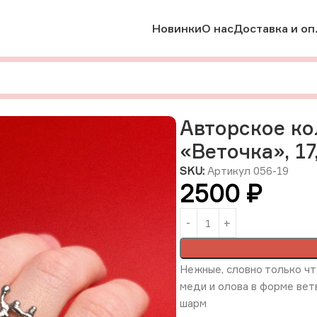
Новинки
О нас
Доставка и оп
вторское кольцо из олова и меди «Веточка», 17,5 размера, Р
Авторское ко
«Веточка», 17
SKU:
Артикул 056-19
2500
₽
Нежные, словно только чт
меди и олова в форме вет
шарм