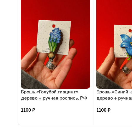
Брошь «Голубой гиацинт»,
Брошь «Синий к
дерево + ручная роспись, РФ
дерево + ручна
1100
₽
1100
₽
В корзину
В корзину