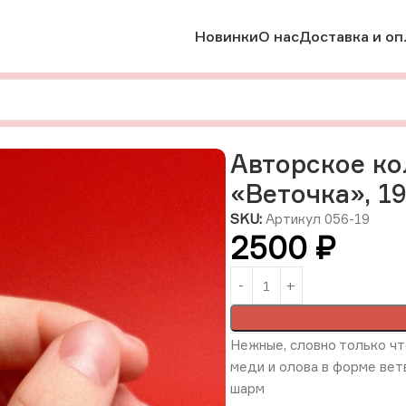
Новинки
О нас
Доставка и оп
вторское кольцо из олова и меди «Веточка», 19,5 размера, Р
Авторское ко
«Веточка», 1
SKU:
Артикул 056-19
2500
₽
Нежные, словно только чт
меди и олова в форме вет
шарм