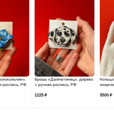
олокольчик»,
Брошь «Далматинец», дерево
Кольцо
я роспись, РФ
+ ручная роспись, РФ
энерги
камнем
1225
₽
3500
₽
РБ
В корзину
В кор