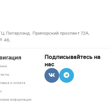
, ТЦ Питерлэнд. Приморский проспект 72А,
№ 46.
Подписывайтесь на
вигация
нас
инки
такты
тавка и оплата
с
вовая информация