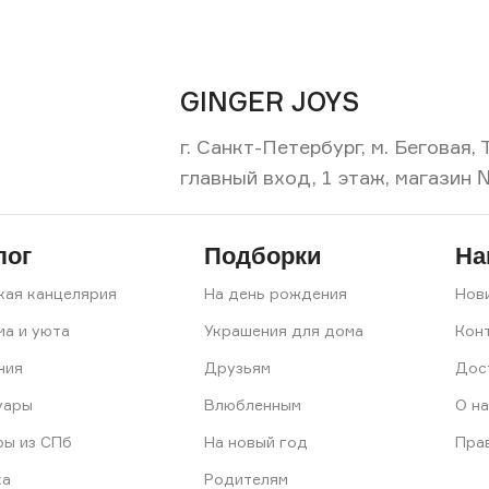
GINGER JOYS
г. Санкт-Петербург, м. Беговая
главный вход, 1 этаж, магазин 
лог
Подборки
На
кая канцелярия
На день рождения
Нов
ма и уюта
Украшения для дома
Кон
ния
Друзьям
Дос
уары
Влюбленным
О на
ры из СПб
На новый год
Пра
ка
Родителям