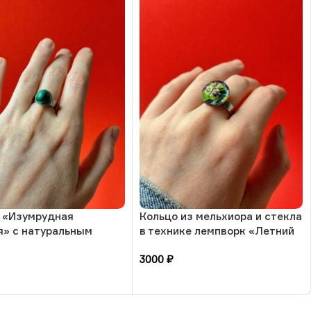
 «Изумрудная
Кольцо из мельхиора и стекла
я» с натуральным
в технике лемпворк «Летний
-малахит, 17 размера,
ветер», РБ
3000
₽
зину
В корзину