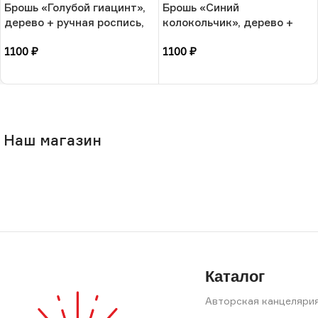
Брошь «Голубой гиацинт»,
Брошь «Синий
дерево + ручная роспись,
колокольчик», дерево +
РФ
ручная роспись, РФ
1100
₽
1100
₽
В корзину
В корзину
Наш магазин
Каталог
Авторская канцеляри