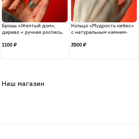
Брошь «Желтый дом»,
Кольцо «Мудрость небес»
дерево + ручная роспись,
с натуральным камнем-
РФ
лазурит, 17 размера, РБ
1100
₽
3500
₽
В корзину
В корзину
Наш магазин