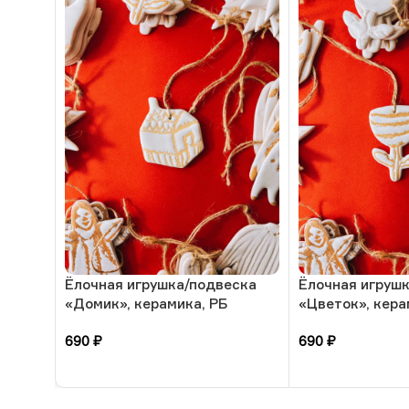
Ёлочная игрушка/подвеска
Ёлочная игруш
«Домик», керамика, РБ
«Цветок», кера
690
₽
690
₽
В корзину
В корзину