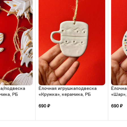
ка/подвеска
Ёлочная игрушкаподвеска
Ёлочна
мика, РБ
«Кружка», керамика, РБ
«Шар»,
690
₽
690
₽
В корзину
В кор