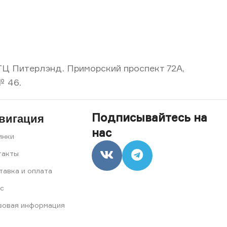
, ТЦ Питерлэнд. Приморский проспект 72А,
№ 46.
Подписывайтесь на
вигация
нас
инки
такты
тавка и оплата
с
вовая информация