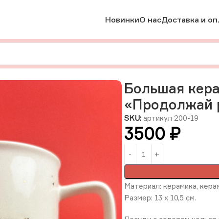
Новинки
О нас
Доставка и оп
мика
Большая керамическая кружка с золотом «Продолжай р
Большая кера
«Продолжай р
SKU:
артикул 200-19
3500
₽
Материал: керамика, керам
Размер: 13 х 10,5 см.