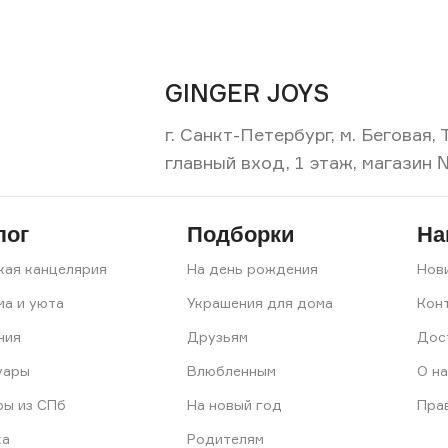
GINGER JOYS
г. Санкт-Петербург, м. Беговая
главный вход, 1 этаж, магазин 
лог
Подборки
На
кая канцелярия
На день рождения
Нов
ма и уюта
Украшения для дома
Кон
ния
Друзьям
Дос
уары
Влюбленным
О на
ры из СПб
На новый год
Пра
ка
Родителям