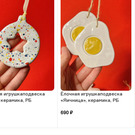
я игрушкаподвеска
Ёлочная игрушкаподвеска
 керамика, РБ
«Яичница», керамика, РБ
690
₽
зину
В корзину