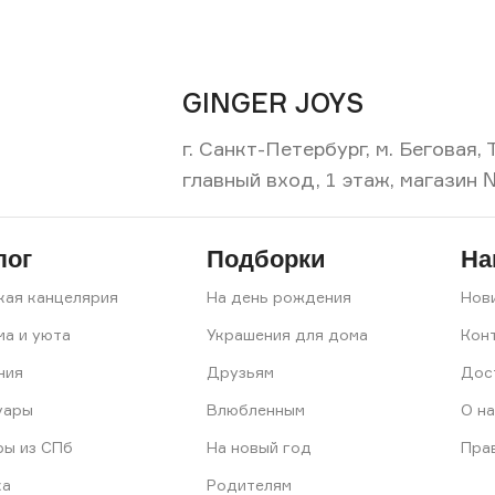
GINGER JOYS
г. Санкт-Петербург, м. Беговая
главный вход, 1 этаж, магазин 
лог
Подборки
На
кая канцелярия
На день рождения
Нов
ма и уюта
Украшения для дома
Кон
ния
Друзьям
Дос
уары
Влюбленным
О на
ры из СПб
На новый год
Пра
ка
Родителям