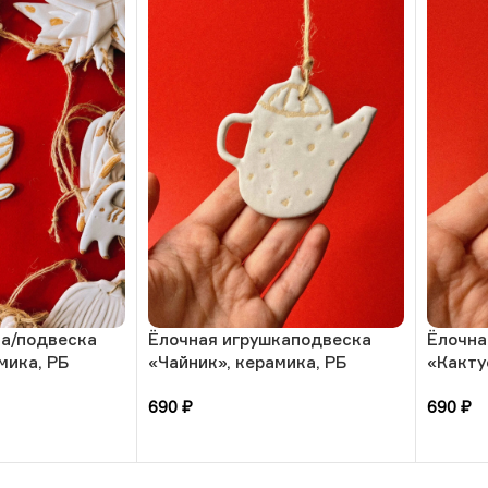
ка/подвеска
Ёлочная игрушкаподвеска
Ёлочна
мика, РБ
«Чайник», керамика, РБ
«Какту
690
₽
690
₽
В корзину
В кор