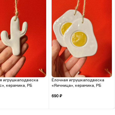
я игрушкаподвеска
Ёлочная игрушкаподвеска
с», керамика, РБ
«Яичница», керамика, РБ
690
₽
зину
В корзину