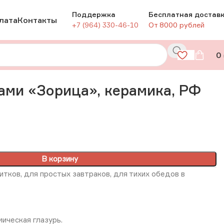
Поддержка
Бесплатная достав
лата
Контакты
+7 (964) 330-46-10
От 8000 рублей
0
ами «Зорица», керамика, РФ
В корзину
питков
,
для
простых
завтраков,
для
тихих
обедов
в
мическая глазурь.