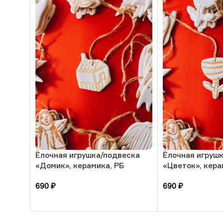
Ёлочная игрушка/подвеска
Ёлочная игруш
«Домик», керамика, РБ
«Цветок», кера
690
₽
690
₽
В корзину
В корзину