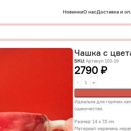
Новинки
О нас
Доставка и оп
мика
Чашка с цветами «Зорица», керамика, РФ
Чашка с цвет
SKU:
Артикул 103-19
2790
₽
Идеальна
для горячих на
одиночестве.
Размер: 14 х 7,5 см.
Материал: керамика, кера