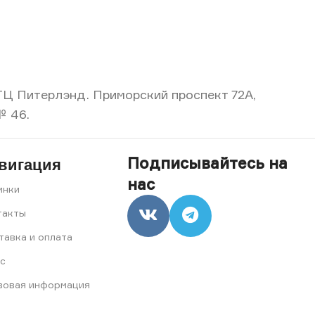
, ТЦ Питерлэнд. Приморский проспект 72А,
№ 46.
Подписывайтесь на
вигация
нас
инки
такты
тавка и оплата
с
вовая информация