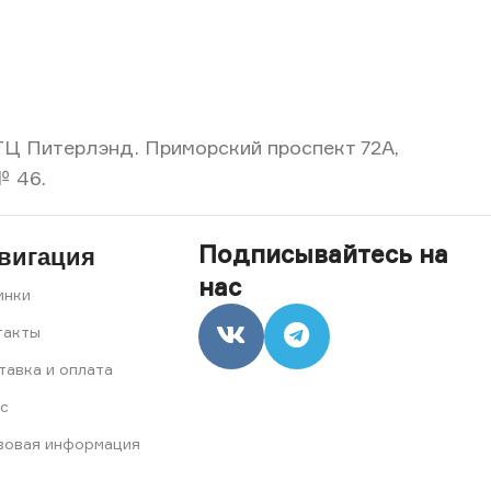
, ТЦ Питерлэнд. Приморский проспект 72А,
№ 46.
Подписывайтесь на
вигация
нас
инки
такты
тавка и оплата
с
вовая информация