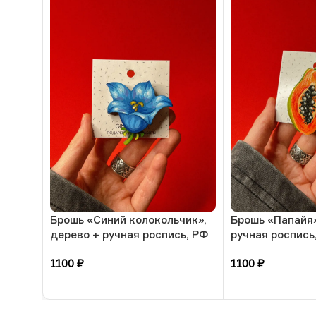
Брошь «Синий колокольчик»,
Брошь «Папайя»
дерево + ручная роспись, РФ
ручная роспись
1100
₽
1100
₽
В корзину
В корзину