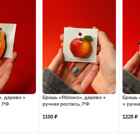
, дерево +
Брошь «Яблоко», дерево +
Брошь 
, РФ
ручная роспись, РФ
+ ручн
1100
₽
1225
₽
В корзину
В кор