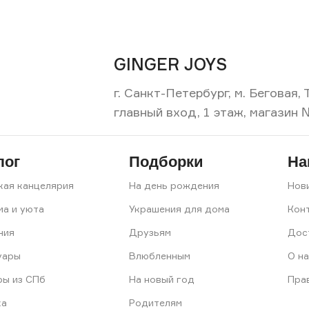
GINGER JOYS
г. Санкт-Петербург, м. Беговая
главный вход, 1 этаж, магазин 
лог
Подборки
На
кая канцелярия
На день рождения
Нов
ма и уюта
Украшения для дома
Кон
ния
Друзьям
Дос
уары
Влюбленным
О на
ры из СПб
На новый год
Пра
ка
Родителям