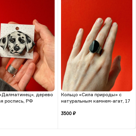
«Далматинец», дерево
Кольцо «Сила природы» с
ая роспись, РФ
натуральным камнем-агат, 17
размера, РБ
3500
₽
зину
В корзину