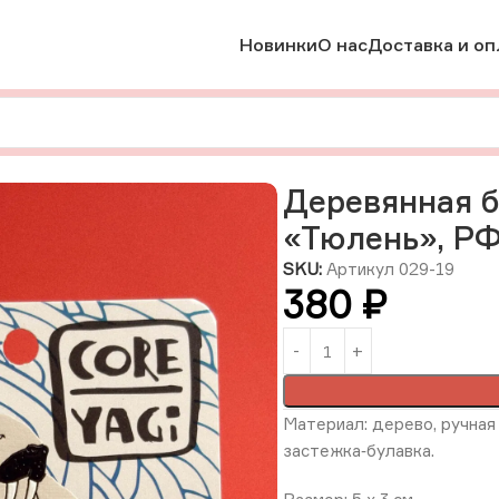
Новинки
О нас
Доставка и оп
брошки
Деревянная брошь с ручной росписью «Тюлень», РФ
Деревянная б
«Тюлень», Р
SKU:
Артикул 029-19
380
₽
Материал: дерево, ручная 
застежка‑булавка.