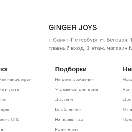
GINGER JOYS
г. Санкт-Петербург, м. Беговая
главный вход, 1 этаж, магазин 
лог
Подборки
На
кая канцелярия
На день рождения
Нов
ма и уюта
Украшения для дома
Кон
ния
Друзьям
Дос
уары
Влюбленным
О на
ры из СПб
На новый год
Пра
ка
Родителям