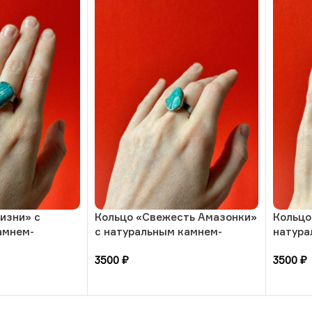
изни» с
Кольцо «Свежесть Амазонки»
Кольцо
амнем-
с натуральным камнем-
натура
азмера, РБ
амазонит, 17 размера, РБ
размер
3500
₽
3500
₽
В корзину
В кор