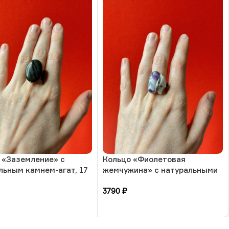
 «Заземление» с
Кольцо «Фиолетовая
льным камнем-агат, 17
жемчужина» с натуральными
а, РБ
камнями-аметист и жемчуг, 17
3790
₽
размера, РБ
зину
В корзину