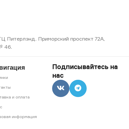
, ТЦ Питерлэнд. Приморский проспект 72А,
№ 46.
Подписывайтесь на
вигация
нас
инки
такты
тавка и оплата
с
вовая информация