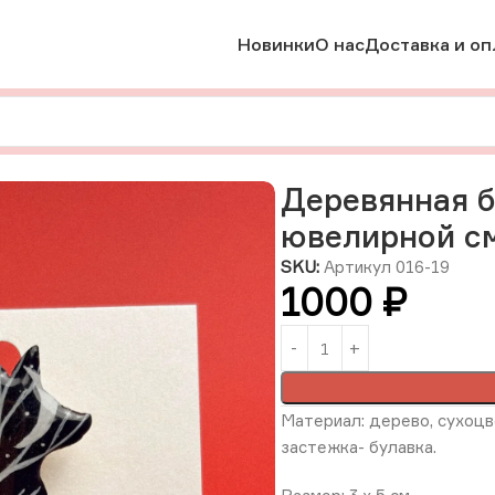
Новинки
О нас
Доставка и оп
брошки
Деревянная брошь с сухоцветами в ювелирной смоле
Деревянная б
ювелирной см
SKU:
Артикул 016-19
1000
₽
Материал: дерево, сухоцв
застежка- булавка.