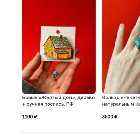
Брошь «Желтый дом», дерево
Кольцо «Река ж
+ ручная роспись, РФ
натуральным к
амазонит, 17 р
1100
₽
3500
₽
В корзину
В корзину