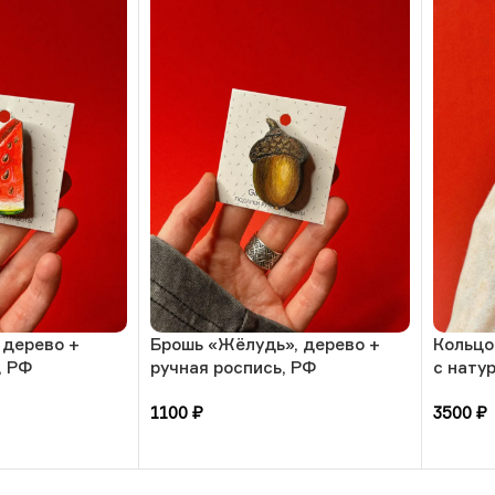
 дерево +
Брошь «Жёлудь», дерево +
Кольцо
, РФ
ручная роспись, РФ
с нату
амазон
1100
₽
3500
₽
В корзину
В кор