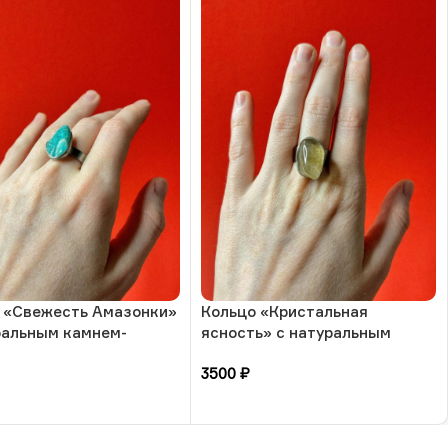
 «Свежесть Амазонки»
Кольцо «Кристальная
ральным камнем-
ясность» с натуральным
ит, 17 размера, РБ
камнем-обработанный кварц,
3500
₽
17 размера, РБ
зину
В корзину