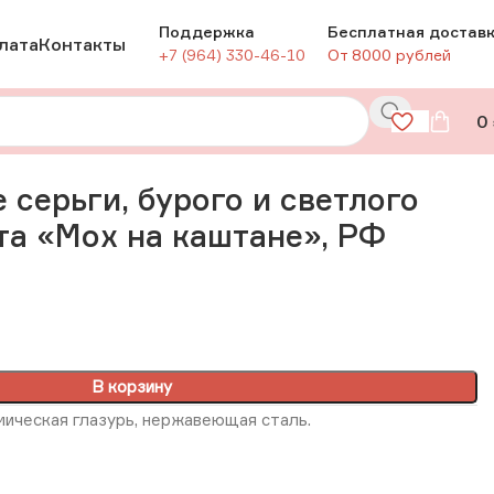
Поддержка
Бесплатная достав
лата
Контакты
+7 (964) 330-46-10
От 8000 рублей
0
цвета «Мох на каштане», РФ
 серьги, бурого и светлого
та «Мох на каштане», РФ
В корзину
мическая глазурь, нержавеющая сталь.