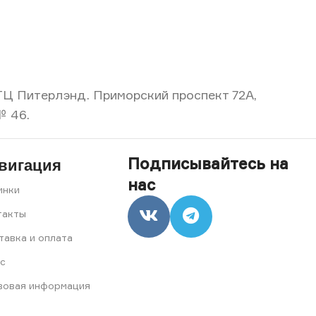
, ТЦ Питерлэнд. Приморский проспект 72А,
№ 46.
Подписывайтесь на
вигация
нас
инки
такты
тавка и оплата
с
вовая информация