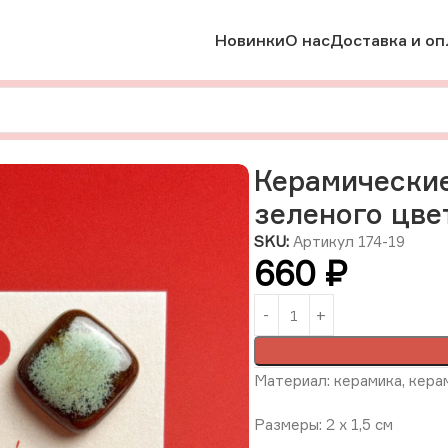
Новинки
О нас
Доставка и оп
е брошки
Керамические серьги, бурого и светлого зеленого 
Керамические
зеленого цве
SKU:
Артикул 174-19
660
₽
Материал: керамика, кера
Размеры: 2 х 1,5 см