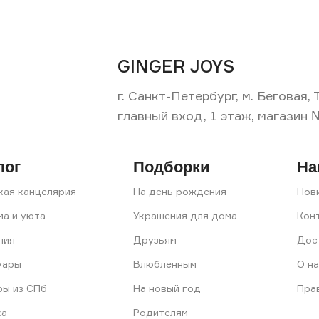
GINGER JOYS
г. Санкт-Петербург, м. Беговая
главный вход, 1 этаж, магазин 
лог
Подборки
На
кая канцелярия
На день рождения
Нов
ма и уюта
Украшения для дома
Кон
ния
Друзьям
Дос
уары
Влюбленным
О на
ры из СПб
На новый год
Пра
ка
Родителям