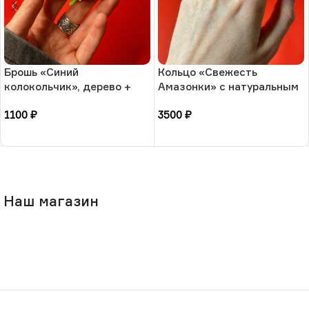
Брошь «Синий
Кольцо «Свежесть
колокольчик», дерево +
Амазонки» с натуральным
ручная роспись, РФ
камнем-амазонит, 17
1100
₽
3500
₽
размера, РБ
В корзину
В корзину
Наш магазин