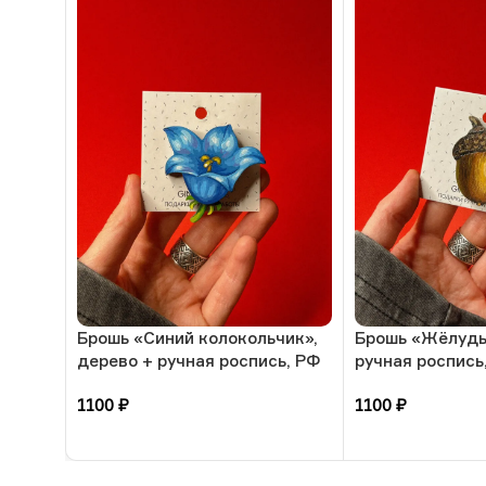
Брошь «Синий колокольчик»,
Брошь «Жёлудь
дерево + ручная роспись, РФ
ручная роспись
1100
₽
1100
₽
В корзину
В корзину