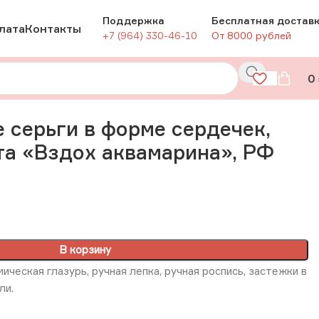
Поддержка
Бесплатная достав
лата
Контакты
+7 (964) 330-46-10
От 8000 рублей
0
здох аквамарина», РФ
 серьги в форме сердечек,
та «Вздох аквамарина», РФ
В корзину
ическая глазурь, ручная лепка, ручная роспись, застежки в
ли.