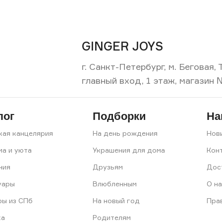
GINGER JOYS
г. Санкт-Петербург, м. Беговая
главный вход, 1 этаж, магазин 
лог
Подборки
На
кая канцелярия
На день рождения
Нов
ма и уюта
Украшения для дома
Кон
ния
Друзьям
Дос
уары
Влюбленным
О на
ры из СПб
На новый год
Пра
ка
Родителям