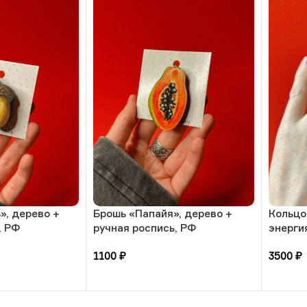
», дерево +
Брошь «Папайя», дерево +
Кольцо
, РФ
ручная роспись, РФ
энерги
камнем
1100
₽
3500
₽
РБ
В корзину
В кор