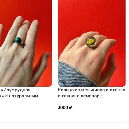
 «Изумрудная
Кольцо из мельхиора и стекла
я» с натуральным
в технике лемпворк
-малахит, 17 размера,
«Солнечный цветок», РБ
3000
₽
зину
В корзину