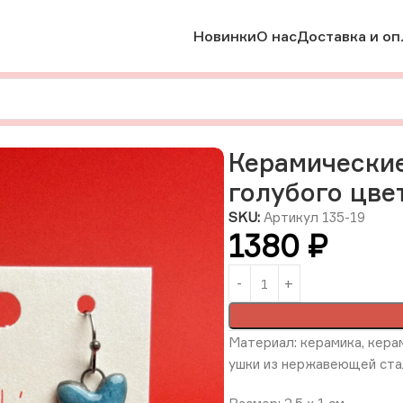
Новинки
О нас
Доставка и оп
Керамические серьги в форме сердечек, голубого цвета «В
Керамические
голубого цве
SKU:
Артикул 135-19
1380
₽
Материал: керамика, керам
ушки из нержавеющей ста