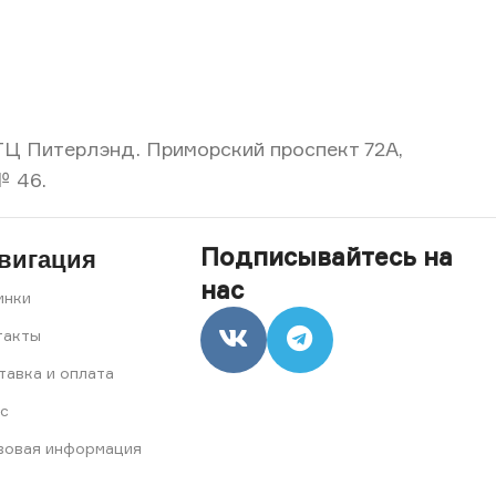
, ТЦ Питерлэнд. Приморский проспект 72А,
№ 46.
Подписывайтесь на
вигация
нас
инки
такты
тавка и оплата
с
вовая информация