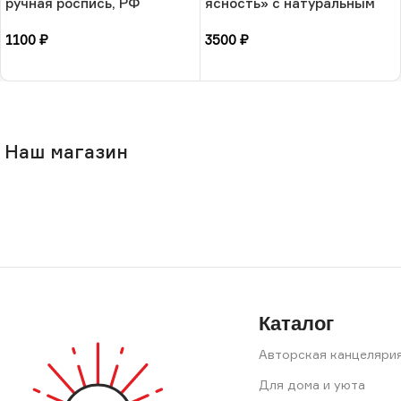
ручная роспись, РФ
ясность» с натуральным
камнем-обработанный
1100
₽
3500
₽
кварц, 17 размера, РБ
В корзину
В корзину
Наш магазин
Каталог
Авторская канцеляри
Для дома и уюта