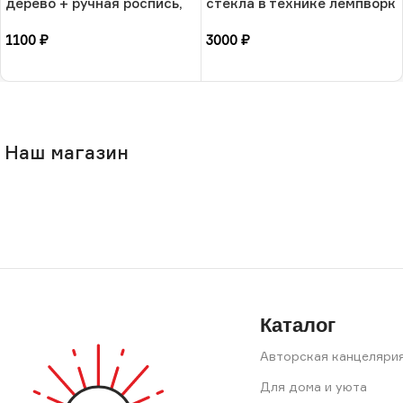
дерево + ручная роспись,
стекла в технике лемпворк
РФ
«Суккулент», РБ
1100
₽
3000
₽
В корзину
В корзину
Наш магазин
Каталог
Авторская канцеляри
Для дома и уюта