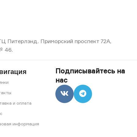
, ТЦ Питерлэнд. Приморский проспект 72А,
№ 46.
Подписывайтесь на
вигация
нас
инки
такты
тавка и оплата
с
вовая информация