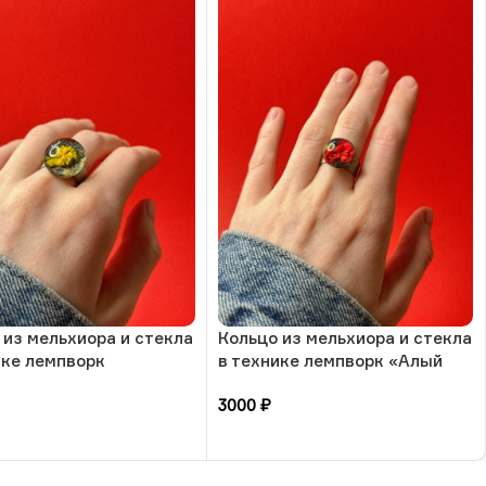
 из мельхиора и стекла
Кольцо из мельхиора и стекла
ике лемпворк
в технике лемпворк «Алый
чный цветок», РБ
парус», РБ
3000
₽
зину
В корзину