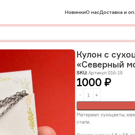
Новинки
О нас
Доставка и оп
Кулон с сухоцветами в ювелирной смоле «Северный мох», 
Кулон с сухо
«Северный м
SKU:
Артикул 016-19
1000
₽
Материал: сухоцветы, юв
стали.