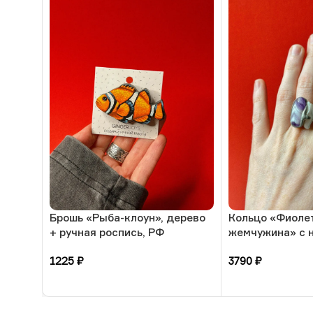
Брошь «Рыба-клоун», дерево
Кольцо «Фиоле
+ ручная роспись, РФ
жемчужина» с 
камнями-аметис
1225
₽
3790
₽
размера, РБ
В корзину
В корзину