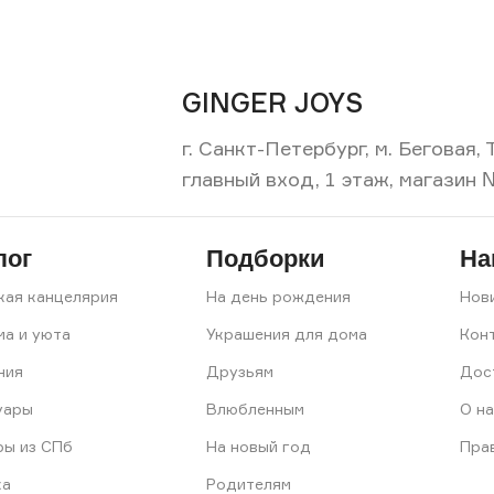
GINGER JOYS
г. Санкт-Петербург, м. Беговая
главный вход, 1 этаж, магазин 
лог
Подборки
На
кая канцелярия
На день рождения
Нов
ма и уюта
Украшения для дома
Кон
ния
Друзьям
Дос
уары
Влюбленным
О на
ры из СПб
На новый год
Пра
ка
Родителям