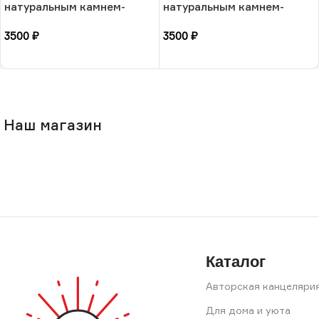
натуральным камнем-
натуральным камнем-
амазонит, 17 размера, РБ
солнечный камень, 17
3500
₽
3500
₽
размера, РБ
В корзину
В корзину
Наш магазин
Каталог
Авторская канцеляри
Для дома и уюта