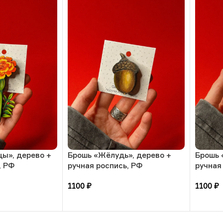
цы», дерево +
Брошь «Жёлудь», дерево +
Брошь 
, РФ
ручная роспись, РФ
ручная
1100
₽
1100
₽
В корзину
В кор