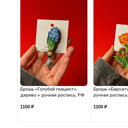
Брошь «Голубой гиацинт»,
Брошь «Бархат
дерево + ручная роспись, РФ
ручная роспись
1100
₽
1100
₽
В корзину
В корзину