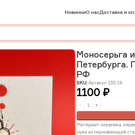
Новинки
О нас
Доставка и оп
Моносерьга из коллекции «Лица Санкт-Петербурга. Пшенич
Моносерьга и
Петербурга. 
РФ
SKU:
Артикул 135-19
1100
₽
Материал: керамика, керам
ушки из нержавеющей ста