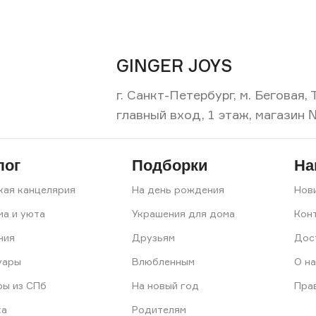
GINGER JOYS
г. Санкт-Петербург, м. Беговая
главный вход, 1 этаж, магазин 
лог
Подборки
На
кая канцелярия
На день рождения
Нов
ма и уюта
Украшения для дома
Кон
ния
Друзьям
Дос
уары
Влюбленным
О на
ры из СПб
На новый год
Пра
ка
Родителям