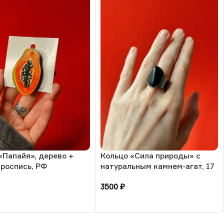
«Папайя», дерево +
Кольцо «Сила природы» с
 роспись, РФ
натуральным камнем-агат, 17
размера, РБ
3500
₽
зину
В корзину