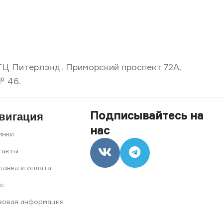
, ТЦ Питерлэнд. Приморский проспект 72А,
№ 46.
Подписывайтесь на
вигация
нас
инки
такты
тавка и оплата
с
вовая информация