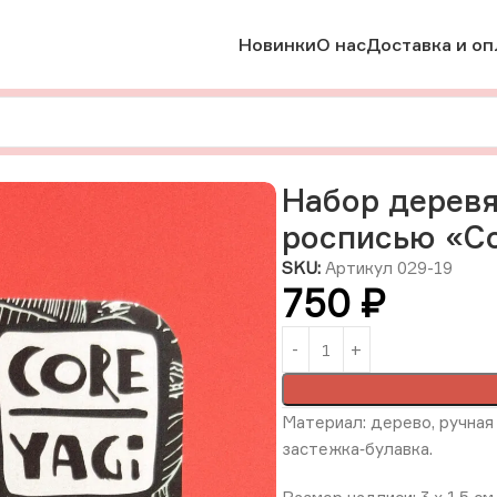
Новинки
О нас
Доставка и оп
брошки
Набор деревянных брошей с ручной росписью «Сова с
Набор деревя
росписью «Со
SKU:
Артикул 029-19
750
₽
Материал: дерево, ручная 
застежка‑булавка.