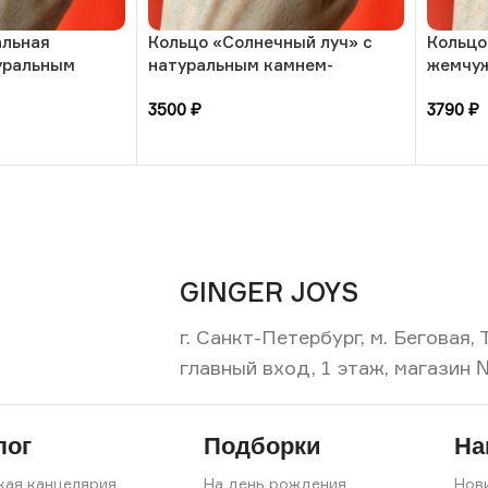
альная
Кольцо «Солнечный луч» с
Кольцо
туральным
натуральным камнем-
жемчуж
танный кварц,
солнечный камень, 17
камням
3500
₽
3790
₽
размера, РБ
размер
В корзину
В кор
GINGER JOYS
г. Санкт-Петербург, м. Беговая
главный вход, 1 этаж, магазин 
лог
Подборки
На
кая канцелярия
На день рождения
Нов