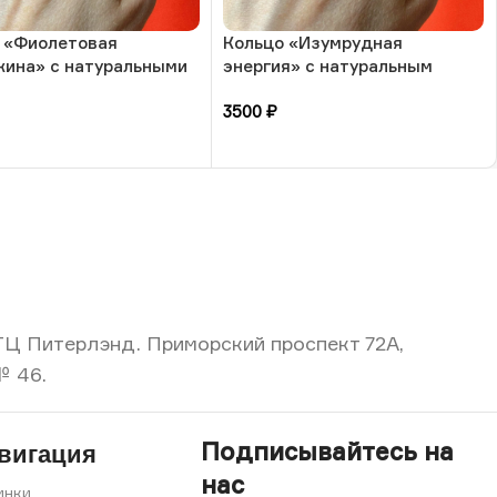
 «Фиолетовая
Кольцо «Изумрудная
ина» с натуральными
энергия» с натуральным
и-аметист и жемчуг, 17
камнем-малахит, 17 размера,
3500
₽
а, РБ
РБ
зину
В корзину
, ТЦ Питерлэнд. Приморский проспект 72А,
№ 46.
Подписывайтесь на
вигация
нас
инки