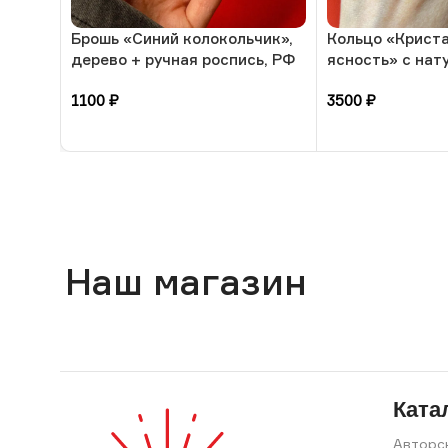
Брошь «Синий колокольчик»,
Кольцо «Крист
дерево + ручная роспись, РФ
ясность» с на
камнем-обрабо
1100
₽
3500
₽
17 размера, РБ
В корзину
В корзину
Наш магазин
Ката
Авторс