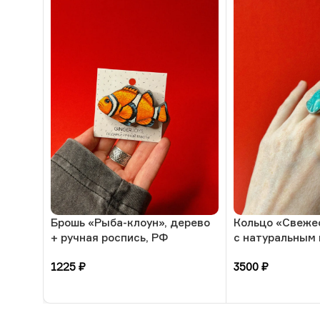
Брошь «Рыба-клоун», дерево
Кольцо «Свеже
+ ручная роспись, РФ
с натуральным
амазонит, 17 р
1225
₽
3500
₽
В корзину
В корзину