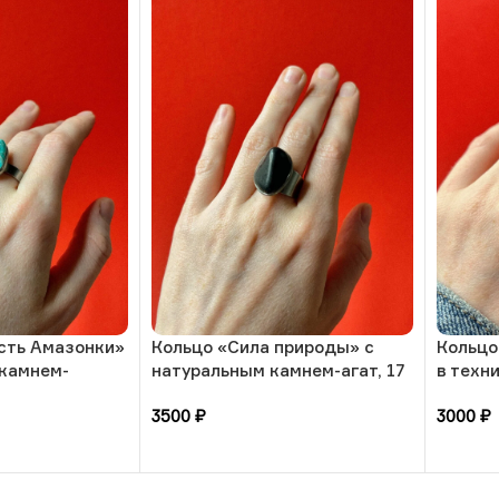
сть Амазонки»
Кольцо «Сила природы» с
Кольцо
 камнем-
натуральным камнем-агат, 17
в техн
азмера, РБ
размера, РБ
ветер»
3500
₽
3000
₽
В корзину
В кор