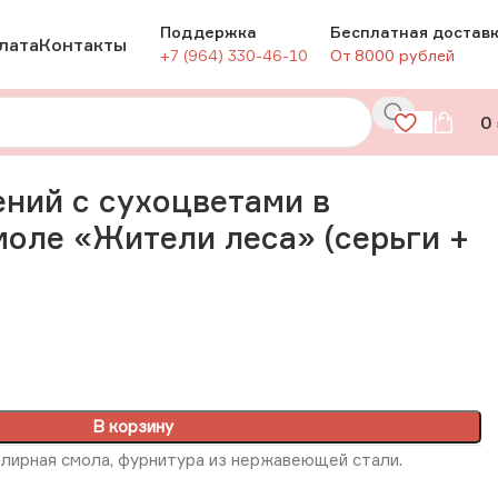
Поддержка
Бесплатная достав
лата
Контакты
+7 (964) 330-46-10
От 8000 рублей
0
ьги + кулон), РФ
ний с сухоцветами в
оле «Жители леса» (серьги +
В корзину
лирная смола, фурнитура из нержавеющей стали.