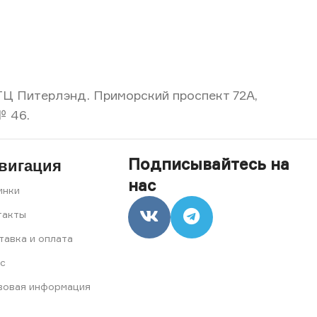
, ТЦ Питерлэнд. Приморский проспект 72А,
№ 46.
Подписывайтесь на
вигация
нас
инки
такты
тавка и оплата
с
вовая информация