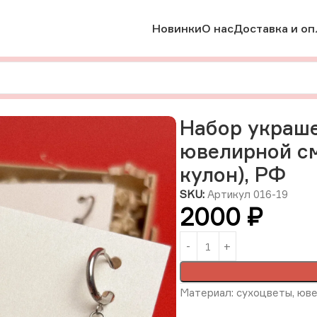
Новинки
О нас
Доставка и оп
шений с сухоцветами в ювелирной смоле «Жители леса» (сер
Набор украше
ювелирной см
кулон), РФ
SKU:
Артикул 016-19
2000
₽
Материал: сухоцветы, юве