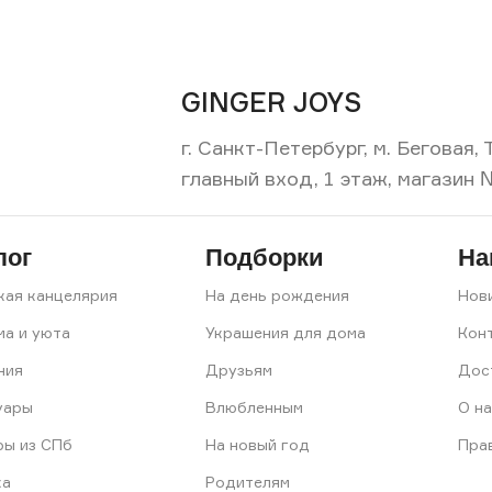
GINGER JOYS
г. Санкт-Петербург, м. Беговая
главный вход, 1 этаж, магазин 
лог
Подборки
На
кая канцелярия
На день рождения
Нов
ма и уюта
Украшения для дома
Кон
ния
Друзьям
Дос
уары
Влюбленным
О на
ры из СПб
На новый год
Пра
ка
Родителям