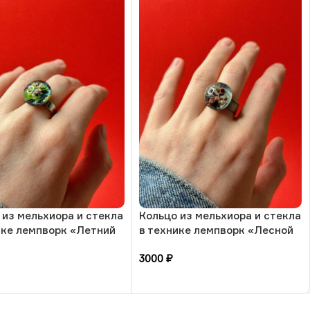
 из мельхиора и стекла
Кольцо из мельхиора и стекла
ике лемпворк «Летний
в технике лемпворк «Лесной
, РБ
житель», РБ
3000
₽
зину
В корзину