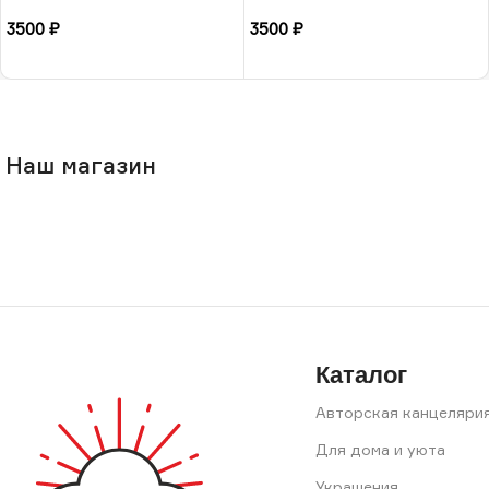
17 размера, РБ
камнем-малахит, 17
3500
₽
3500
₽
размера, РБ
В корзину
В корзину
Наш магазин
Каталог
Авторская канцеляри
Для дома и уюта
Украшения