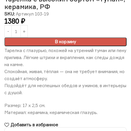
керамика, РФ
SKU:
Артикул 103-19
1380
₽
В корзину
Тарелка
с
глазурью,
похожей
на
утренний
туман
или
пену
прилива.
Лёгкие
штрихи
и
вкрапления,
как
следы
дождя
на
камне.
Спокойная,
живая,
тёплая —
она
не
требует
внимания,
но
создаёт
атмосферу.
Подойдёт
для
неспешных
обедов
и
ужинов,
в
интерьеры
с
душой.
Размер: 17 х 2,5 см.
Материал: керамика, керамическая глазурь.
Добавить в избранное